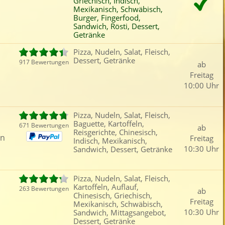
Griechisch, Indisch,
Fleisch
Reisgerichte
Schwäbisch
Röst
Mexikanisch, Schwäbisch,
Burger, Fingerfood,
Fisch
Chinesisch
Thailändisch
Mitt
Sandwich, Rösti, Dessert,
Getränke
iefertermin:
sofort
für
um
:
Uhr bestel
Pizza, Nudeln, Salat, Fleisch,
Dessert, Getränke
917 Bewertungen
ab
Freitag
10:00 Uhr
Pizza, Nudeln, Salat, Fleisch,
Baguette, Kartoffeln,
671 Bewertungen
ab
Reisgerichte, Chinesisch,
en
Freitag
Indisch, Mexikanisch,
10:30 Uhr
Sandwich, Dessert, Getränke
Pizza, Nudeln, Salat, Fleisch,
Kartoffeln, Auflauf,
263 Bewertungen
ab
Chinesisch, Griechisch,
Freitag
Mexikanisch, Schwäbisch,
10:30 Uhr
Sandwich, Mittagsangebot,
Dessert, Getränke