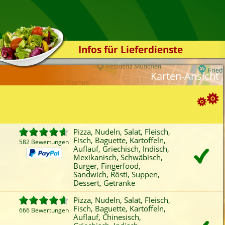
Infos für Lieferdienste
Kassensystem
Karten-Ansicht
Zuverlässigkeit
Sicherheit
Der Online-Shop
Suchoptionen
Das Bestellsystem
Pizza, Nudeln, Salat, Fleisch,
Fisch, Baguette, Kartoffeln,
Der Bestellvorgang
582 Bewertungen
ortierung:
Auflauf, Griechisch, Indisch,
Mexikanisch, Schwäbisch,
Übertragung
Bewertung
Rabatt
Mindestbestellwert
Burger, Fingerfood,
Favoriten
Onlinezahlung
Liefergebühr
A
Testshop
Sandwich, Rösti, Suppen,
Dessert, Getränke
ategorien-Filter:
Styles
Pizza
Baguette
Griechisch
Bur
Pizza, Nudeln, Salat, Fleisch,
Kontakt
Fisch, Baguette, Kartoffeln,
Nudeln
Kartoffeln
Indisch
Fing
666 Bewertungen
Auflauf, Chinesisch,
Salat
Auflauf
Mexikanisch
San