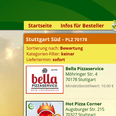
Startseite
Infos für Besteller
Lieferservice-App
Stuttgart Süd
– PLZ 70178
Weiterempfehlen
Sortierung nach:
Bewertung
Newsletter
Kategorien-Filter:
keiner
Sicherheit
Liefertermin:
sofort
Kontakt
Bella Pizzaservice
Möhringer Str. 4
S
70178 Stuttgart
Mindestbestellwert: 10.00 €
K
Hot Pizza Corner
Augsburger Str. 215
70327 Stuttgart