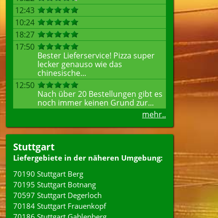
12:43
10:24
18:27
17:50
Bester Lieferservice! Pizza super
lecker genauso wie das
chinesische...
12:50
Nach über 20 Bestellungen gibt es
noch immer keinen Grund zur...
mehr..
Stuttgart
Liefergebiete in der näheren Umgebung:
70190 Stuttgart Berg
70195 Stuttgart Botnang
70597 Stuttgart Degerloch
70184 Stuttgart Frauenkopf
70186 Stuttgart Gablenberg