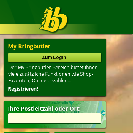
My Bringbutler
Der My Bringbutler-Bereich bietet Ihnen
viele zusätzliche Funktionen wie Shop-
Favoriten, Online bezahlen...
Registrieren!
Name
lter
(ältester Shop zuerst)
Ihre Postleitzahl oder Ort:
ger
Suppen
erfood
Dessert
dwich
Getränke