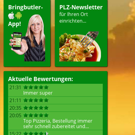
i
Bringbutler-
PLZ-Newsletter
agsangebot
für Ihren Ort
einrichten...
App!
len
Aktuelle Bewertungen:
21:31
Immer super
21:11
20:35
20:05
Top Pizzeria, Bestellung immer
sehr schnell zubereitet und...
15:22