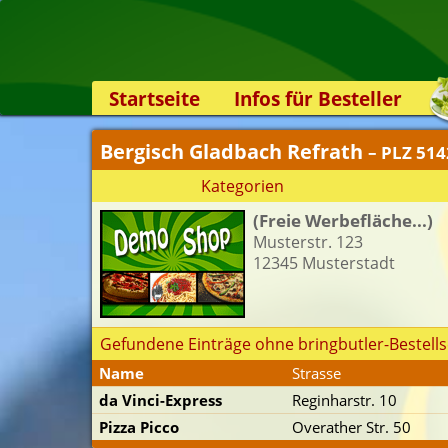
Startseite
Infos für Besteller
Lieferservice-App
Bergisch Gladbach Refrath
– PLZ 51
Weiterempfehlen
Kategorien
Newsletter
(Freie Werbefläche...)
Sicherheit
Musterstr. 123
Kontakt
12345 Musterstadt
Gefundene Einträge ohne bringbutler-Bestells
Name
Strasse
da Vinci-Express
Reginharstr. 10
Pizza Picco
Overather Str. 50