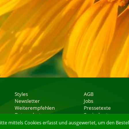
Styles
AGB
Newsletter
Jobs
Weiterempfehlen
Pressetexte
Datenschutz
Speisekarten
Nutzungsbedingungen
Lieferservice
e mittels Cookies erfasst und ausgewertet, um den Bestell