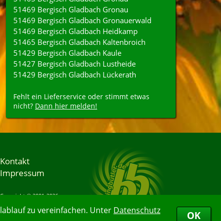
51469 Bergisch Gladbach Gronau
51469 Bergisch Gladbach Gronauerwald
51469 Bergisch Gladbach Heidkamp
51465 Bergisch Gladbach Kaltenbroich
51429 Bergisch Gladbach Kaule
51427 Bergisch Gladbach Lustheide
51429 Bergisch Gladbach Lückerath
Fehlt ein Lieferservice oder stimmt etwas
nicht?
Dann hier melden!
Kontakt
Impressum
Copyright © 2001-2026
Bringbutler® GmbH
ablauf zu vereinfachen. Unter
Datenschutz
06.08.2026 22:16:58
OK