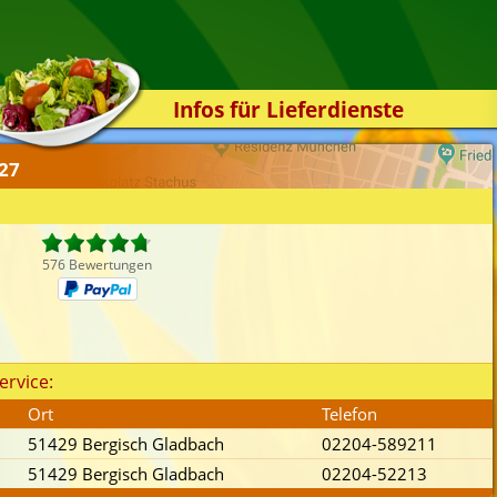
Infos für Lieferdienste
Kassensystem
427
Zuverlässigkeit
Sicherheit
Der Online-Shop
576 Bewertungen
Das Bestellsystem
Der Bestellvorgang
Übertragung
ervice:
Testshop
Ort
Telefon
Styles
51429 Bergisch Gladbach
02204-589211
Kontakt
51429 Bergisch Gladbach
02204-52213