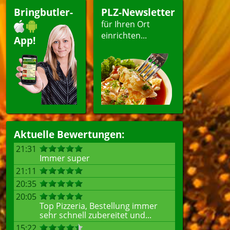
Bringbutler-
PLZ-Newsletter
für Ihren Ort
einrichten...
App!
Aktuelle Bewertungen:
21:31
Immer super
21:11
20:35
20:05
Top Pizzeria, Bestellung immer
sehr schnell zubereitet und...
15:22