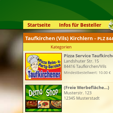
Startseite
Infos für Besteller
Lieferservice-App
Taufkirchen (Vils) Kirchlern
– PLZ 84
Weiterempfehlen
Kategorien
Newsletter
Pizza Service Taufkirc
Sicherheit
Landshuter Str. 15
Kontakt
84416 Taufkirchen/Vils
Mindestbestellwert: 10.00 €
(Freie Werbefläche...)
Musterstr. 123
12345 Musterstadt