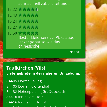
sehr schnell zubereitet und...
15:22
12:43
10:24
18:27
17:50
Bester Lieferservice! Pizza super
lecker genauso wie das
chinesische...
mehr..
Taufkirchen (Vils)
Liefergebiete in der näheren Umgebung:
84405 Dorfen Kalling
84405 Dorfen Krottenthal
84432 Hohenpolding Großstockach
84416 Inning am Holz
84416 Inning am Holz Alm