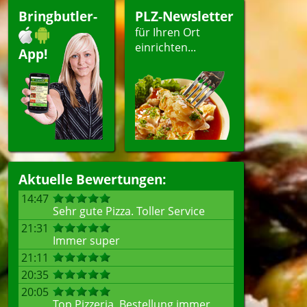
Bringbutler-
PLZ-Newsletter
für Ihren Ort
einrichten...
App!
Aktuelle Bewertungen:
14:47
Sehr gute Pizza. Toller Service
21:31
Immer super
21:11
20:35
20:05
Top Pizzeria, Bestellung immer