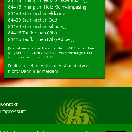
84416 Inning am Holz Großwimpasing
84416 Inning am Holz Kleinwimpasing
84439 Steinkirchen Eldering
84439 Steinkirchen Oed
84439 Steinkirchen Sillading
84416 Taufkirchen (Vils)
84416 Taufkirchen (Vils) Adlberg
(Alle nebenstehenden
Lieferdienste
in
84416
Taufkirchen
(Vils) Kirchlern
haben zusammen
556
Bewertungen und
einen Durchschnitt von
90.9%
)
Fehlt ein Lieferservice oder stimmt etwas
nicht?
Dann hier melden!
Kontakt
Impressum
Copyright © 2001-2026
Bringbutler® GmbH