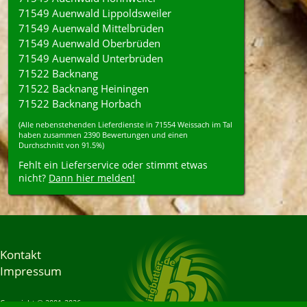
71549 Auenwald Lippoldsweiler
71549 Auenwald Mittelbrüden
71549 Auenwald Oberbrüden
71549 Auenwald Unterbrüden
71522 Backnang
71522 Backnang Heiningen
71522 Backnang Horbach
(Alle nebenstehenden
Lieferdienste
in
71554
Weissach im Tal
haben zusammen
2390
Bewertungen und einen
Durchschnitt von
91.5%
)
Fehlt ein Lieferservice oder stimmt etwas
nicht?
Dann hier melden!
Kontakt
Impressum
Copyright © 2001-2026