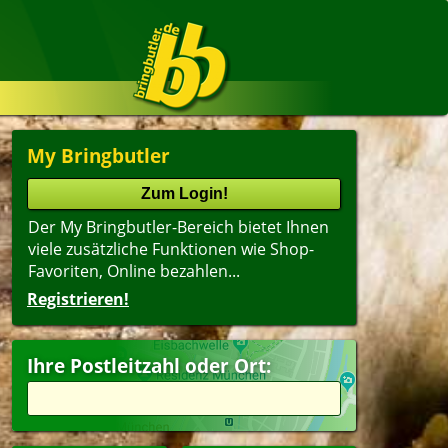
My Bringbutler
Der My Bringbutler-Bereich bietet Ihnen
viele zusätzliche Funktionen wie Shop-
Favoriten, Online bezahlen...
Registrieren!
Name
lter
(ältester Shop zuerst)
Ihre Postleitzahl oder Ort:
ger
Mittagsangebot
erfood
Tagesangebote
dwich
Kindergerichte