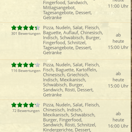
Fingerfood, Sandwich,
Fleisch
Omelette
Schwäbisch
Röst
11:00 Uhr
Mittagsangebot,
Fisch
Chinesisch
Döner
Schn
Tagesangebote, Dessert,
Getränke
iefertermin:
Pizza, Nudeln, Salat, Fleisch,
sofort
für
um
:
Uhr best
Baguette, Auflauf, Chinesisch,
301 Bewertungen
ab
Indisch, Schwäbisch, Burger,
heute
Fingerfood, Schnitzel,
15:00 Uhr
Tagesangebote, Dessert,
Getränke
Pizza, Nudeln, Salat, Fleisch,
Fisch, Baguette, Kartoffeln,
116 Bewertungen
ab
Chinesisch, Griechisch,
Indisch, Mexikanisch,
heute
Schwäbisch, Burger,
15:00 Uhr
Sandwich, Rösti, Dessert,
Getränke
Pizza, Nudeln, Salat, Fleisch,
Chinesisch, Indisch,
72 Bewertungen
ab
Mexikanisch, Schwäbisch,
Burger, Fingerfood,
heute
Sandwich, Rösti, Schnitzel,
16:00 Uhr
Kindergerichte, Dessert,