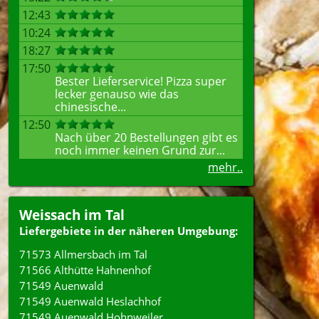
12:43
10:24
18:27
17:50
Bester Lieferservice! Pizza super
lecker genauso wie das
chinesische...
12:50
Nach über 20 Bestellungen gibt es
noch immer keinen Grund zur...
mehr..
Weissach im Tal
Liefergebiete in der näheren Umgebung:
71573 Allmersbach im Tal
71566 Althütte Hahnenhof
71549 Auenwald
71549 Auenwald Heslachhof
71549 Auenwald Hohnweiler