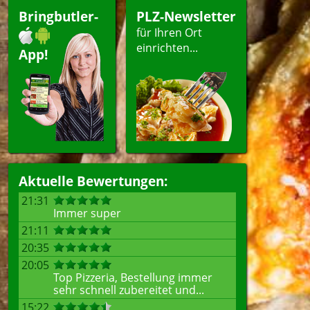
i
Dessert
Bringbutler-
PLZ-Newsletter
itzel
Getränke
für Ihren Ort
einrichten...
App!
ellen
Aktuelle Bewertungen:
21:31
Immer super
21:11
20:35
20:05
Top Pizzeria, Bestellung immer
sehr schnell zubereitet und...
15:22