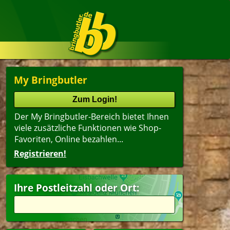
My Bringbutler
Der My Bringbutler-Bereich bietet Ihnen
viele zusätzliche Funktionen wie Shop-
Favoriten, Online bezahlen...
Registrieren!
Name
lter
(ältester Shop zuerst)
Ihre Postleitzahl oder Ort:
ländisch
Suppen
ger
Dessert
peisen
Getränke