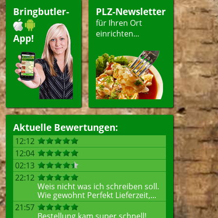
Bringbutler-
PLZ-Newsletter
für Ihren Ort
ellen
einrichten...
App!
Aktuelle Bewertungen:
12:12
12:04
02:13
22:12
Weis nicht was ich schreiben soll.
Wie gewohnt Perfekt Lieferzeit,...
21:57
Bestellung kam super schnell!