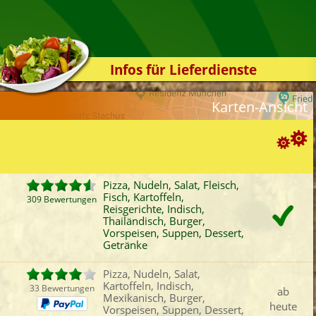
Infos für Lieferdienste
Kassensystem
Karten-Ansicht
Zuverlässigkeit
Sicherheit
Der Online-Shop
Suchoptionen
Das Bestellsystem
Pizza, Nudeln, Salat, Fleisch,
Fisch, Kartoffeln,
Der Bestellvorgang
309 Bewertungen
ortierung:
Reisgerichte, Indisch,
Thailändisch, Burger,
Übertragung
Bewertung
Rabatt
Mindestbestellwert
Vorspeisen, Suppen, Dessert,
Favoriten
Onlinezahlung
Liefergebühr
A
Testshop
Getränke
ategorien-Filter:
Styles
Pizza, Nudeln, Salat,
Pizza
Fleisch
Reisgerichte
Thai
Kartoffeln, Indisch,
Kontakt
33 Bewertungen
ab
Nudeln
Fisch
Indisch
Bur
Mexikanisch, Burger,
heute
Vorspeisen, Suppen, Dessert,
Salat
Kartoffeln
Mexikanisch
Vors