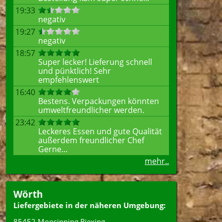
19:33
negativ
19:27
negativ
18:57
Super lecker! Lieferung schnell
und pünktlich! Sehr
empfehlenswert
16:40
Bestens. Verpackungen könnten
umweltfreundlicher werden.
23:42
Leckeres Essen und gute Qualität
außerdem freundlicher Chef
Gerne...
mehr..
Wörth
Liefergebiete in der näheren Umgebung:
85452 Moosinning Riexing