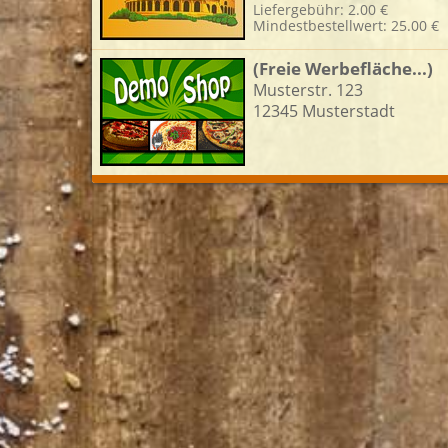
Liefergebühr: 2.00 €
Mindestbestellwert: 25.00 €
L
(Freie Werbefläche...)
Musterstr. 123
12345 Musterstadt