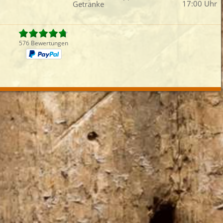
17:00 Uhr
Getränke
iefertermin:
sofort
für
um
:
Uhr best
576 Bewertungen