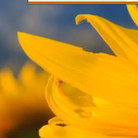
p zuerst)
sert
ränke