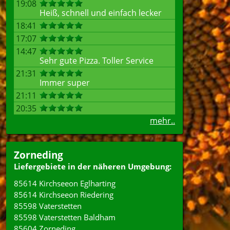
19:08
Heiß, schnell und einfach lecker
18:41
17:07
14:47
Sehr gute Pizza. Toller Service
21:31
Immer super
21:11
20:35
mehr..
Zorneding
Liefergebiete in der näheren Umgebung:
85614 Kirchseeon Eglharting
85614 Kirchseeon Riedering
85598 Vaterstetten
85598 Vaterstetten Baldham
85604 Zorneding