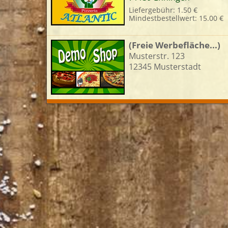
Liefergebühr: 1.50 €
Mindestbestellwert: 15.00 €
L
(Freie Werbefläche...)
Musterstr. 123
12345 Musterstadt