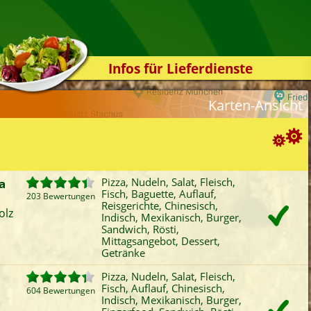
Infos für Lieferdienste
Kassensystem
Karten-Ansicht
Zuverlässigkeit
Sicherheit
Der Online-Shop
Suchoptionen
Das Bestellsystem
a
Pizza, Nudeln, Salat, Fleisch,
Fisch, Baguette, Auflauf,
Der Bestellvorgang
203 Bewertungen
ortierung:
Reisgerichte, Chinesisch,
olz
Indisch, Mexikanisch, Burger,
Übertragung
Bewertung
Rabatt
Mindestbestellwert
Sandwich, Rösti,
Favoriten
Onlinezahlung
Liefergebühr
A
Testshop
Mittagsangebot, Dessert,
Getränke
ategorien-Filter:
Styles
Pizza
Baguette
Mexikanisch
Mitt
Pizza, Nudeln, Salat, Fleisch,
Kontakt
Fisch, Auflauf, Chinesisch,
Nudeln
Auflauf
Burger
Tag
604 Bewertungen
Indisch, Mexikanisch, Burger,
Salat
Reisgerichte
Fingerfood
Vors