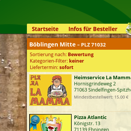
Startseite
Infos für Besteller
Lieferservice-App
Böblingen Mitte
– PLZ 71032
Weiterempfehlen
Sortierung nach:
Bewertung
Newsletter
Kategorien-Filter:
keiner
Sicherheit
Liefertermin:
sofort
Kontakt
Heimservice La Mamm
Hornisgrindeweg 2
S
71063 Sindelfingen-Spitzh
Mindestbestellwert: 15.00 €
K
Pizza Atlantic
Königstr. 13
71139 Ehningen