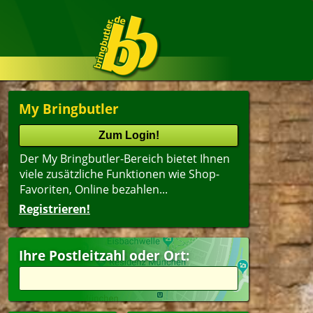
My Bringbutler
Der My Bringbutler-Bereich bietet Ihnen
viele zusätzliche Funktionen wie Shop-
Favoriten, Online bezahlen...
Registrieren!
Name
lter
(ältester Shop zuerst)
Ihre Postleitzahl oder Ort:
agsangebot
Getränke
esangebote
peisen