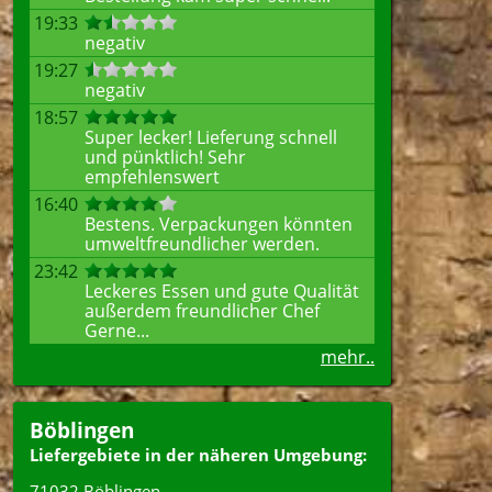
19:33
negativ
19:27
negativ
18:57
Super lecker! Lieferung schnell
und pünktlich! Sehr
empfehlenswert
16:40
Bestens. Verpackungen könnten
umweltfreundlicher werden.
23:42
Leckeres Essen und gute Qualität
außerdem freundlicher Chef
Gerne...
mehr..
Böblingen
Liefergebiete in der näheren Umgebung:
71032 Böblingen