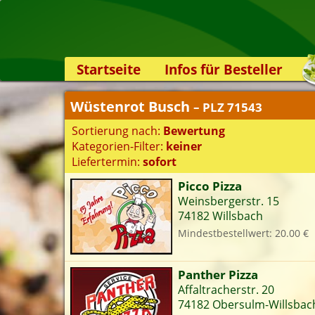
Startseite
Infos für Besteller
Lieferservice-App
Wüstenrot Busch
– PLZ 71543
Weiterempfehlen
Sortierung nach:
Bewertung
Newsletter
Kategorien-Filter:
keiner
Sicherheit
Liefertermin:
sofort
Kontakt
Picco Pizza
Weinsbergerstr. 15
S
74182 Willsbach
Mindestbestellwert: 20.00 €
K
Panther Pizza
Affaltracherstr. 20
74182 Obersulm-Willsbac