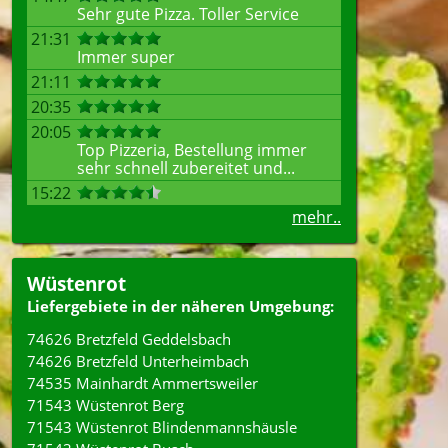
Sehr gute Pizza. Toller Service
21:31
Immer super
21:11
20:35
20:05
Top Pizzeria, Bestellung immer
sehr schnell zubereitet und...
15:22
mehr..
Wüstenrot
Liefergebiete in der näheren Umgebung:
74626 Bretzfeld Geddelsbach
74626 Bretzfeld Unterheimbach
74535 Mainhardt Ammertsweiler
71543 Wüstenrot Berg
71543 Wüstenrot Blindenmannshäusle