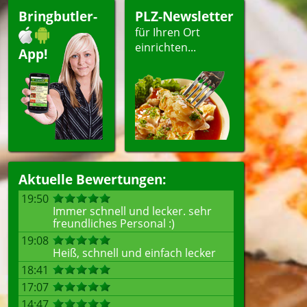
Bringbutler-
PLZ-Newsletter
für Ihren Ort
ellen
einrichten...
App!
Aktuelle Bewertungen:
19:50
Immer schnell und lecker. sehr
freundliches Personal :)
19:08
Heiß, schnell und einfach lecker
18:41
17:07
14:47