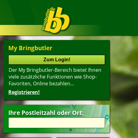
My Bringbutler
Der My Bringbutler-Bereich bietet Ihnen
viele zusätzliche Funktionen wie Shop-
Favoriten, Online bezahlen...
Registrieren!
Name
lter
(ältester Shop zuerst)
Ihre Postleitzahl oder Ort:
ert
ränke