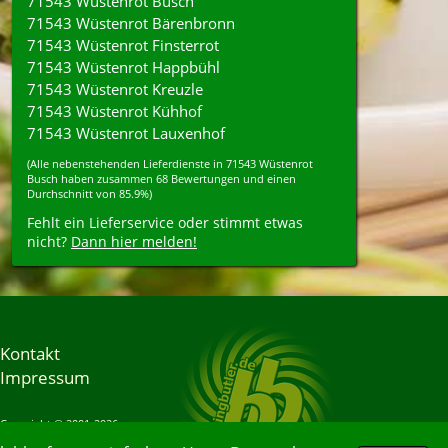
71543 Wüstenrot Busch
71543 Wüstenrot Bärenbronn
71543 Wüstenrot Finsterrot
71543 Wüstenrot Happbühl
71543 Wüstenrot Kreuzle
71543 Wüstenrot Kühhof
71543 Wüstenrot Lauxenhof
(Alle nebenstehenden
Lieferdienste
in
71543
Wüstenrot
Busch
haben zusammen
68
Bewertungen und einen
Durchschnitt von
85.9%
)
Fehlt ein Lieferservice oder stimmt etwas
nicht?
Dann hier melden!
Kontakt
Impressum
Copyright © 2001-2026
Bringbutler® GmbH