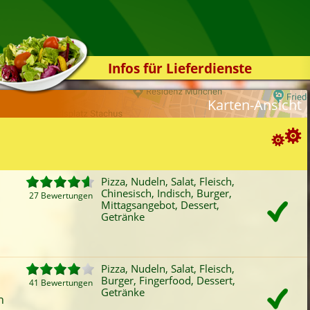
Infos für Lieferdienste
Kassensystem
Karten-Ansicht
Zuverlässigkeit
Sicherheit
Der Online-Shop
Suchoptionen
Das Bestellsystem
Pizza, Nudeln, Salat, Fleisch,
Chinesisch, Indisch, Burger,
Der Bestellvorgang
27 Bewertungen
ortierung:
Mittagsangebot, Dessert,
Getränke
Übertragung
Bewertung
Rabatt
Mindestbestellwert
Favoriten
Onlinezahlung
Liefergebühr
A
Testshop
ategorien-Filter:
Styles
Pizza, Nudeln, Salat, Fleisch,
Pizza
Fleisch
Burger
Dess
Burger, Fingerfood, Dessert,
Kontakt
41 Bewertungen
Nudeln
Chinesisch
Fingerfood
Get
Getränke
h
Salat
Indisch
Mittagsangebot