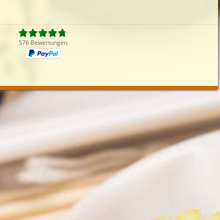
iefertermin:
sofort
für
um
:
Uhr best
576 Bewertungen