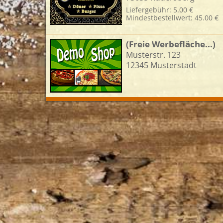
Liefergebühr: 5.00 €
Mindestbestellwert: 45.00 €
L
(Freie Werbefläche...)
Musterstr. 123
12345 Musterstadt