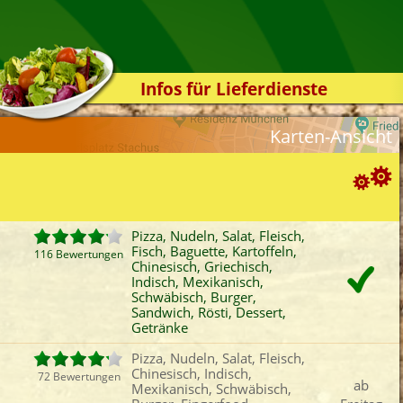
Infos für Lieferdienste
Kassensystem
Karten-Ansicht
Zuverlässigkeit
Sicherheit
Der Online-Shop
Suchoptionen
Das Bestellsystem
Pizza, Nudeln, Salat, Fleisch,
Fisch, Baguette, Kartoffeln,
Der Bestellvorgang
116 Bewertungen
ortierung:
Chinesisch, Griechisch,
Indisch, Mexikanisch,
Übertragung
Bewertung
Rabatt
Mindestbestellwert
Schwäbisch, Burger,
Favoriten
Onlinezahlung
Liefergebühr
A
Testshop
Sandwich, Rösti, Dessert,
Getränke
ategorien-Filter:
Styles
Pizza
Fisch
Griechisch
Bur
Pizza, Nudeln, Salat, Fleisch,
Kontakt
Chinesisch, Indisch,
Nudeln
Baguette
Indisch
Fing
72 Bewertungen
ab
Mexikanisch, Schwäbisch,
Salat
Kartoffeln
Mexikanisch
San