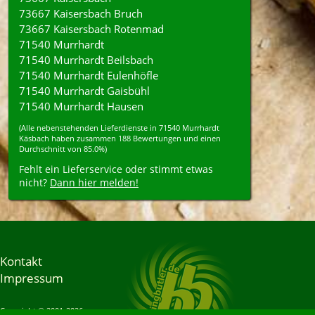
73667 Kaisersbach Bruch
73667 Kaisersbach Rotenmad
71540 Murrhardt
71540 Murrhardt Beilsbach
71540 Murrhardt Eulenhöfle
71540 Murrhardt Gaisbühl
71540 Murrhardt Hausen
(Alle nebenstehenden
Lieferdienste
in
71540
Murrhardt
Käsbach
haben zusammen
188
Bewertungen und einen
Durchschnitt von
85.0%
)
Fehlt ein Lieferservice oder stimmt etwas
nicht?
Dann hier melden!
Kontakt
Impressum
Copyright © 2001-2026