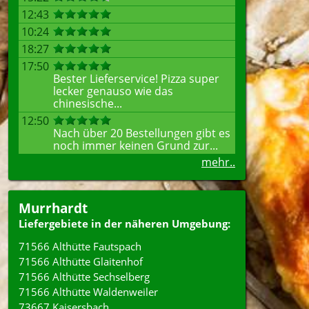
12:43
10:24
18:27
17:50
Bester Lieferservice! Pizza super
lecker genauso wie das
chinesische...
12:50
Nach über 20 Bestellungen gibt es
noch immer keinen Grund zur...
mehr..
Murrhardt
Liefergebiete in der näheren Umgebung:
71566 Althütte Fautspach
71566 Althütte Glaitenhof
71566 Althütte Sechselberg
71566 Althütte Waldenweiler
73667 Kaisersbach