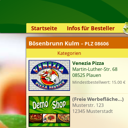
Startseite
Infos für Besteller
Lieferservice-App
Bösenbrunn Kulm
– PLZ 08606
Weiterempfehlen
Kategorien
Newsletter
Venezia Pizza
Sicherheit
Martin-Luther-Str. 68
Kontakt
08525 Plauen
Mindestbestellwert: 15.00 €
(Freie Werbefläche...)
Musterstr. 123
12345 Musterstadt