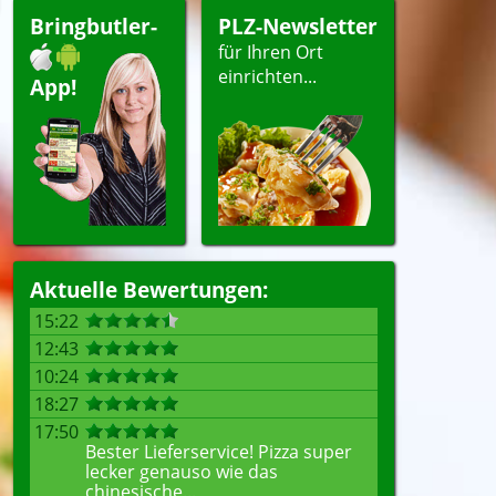
Bringbutler-
PLZ-Newsletter
für Ihren Ort
einrichten...
App!
Aktuelle Bewertungen:
15:22
12:43
10:24
18:27
17:50
Bester Lieferservice! Pizza super
lecker genauso wie das
chinesische...