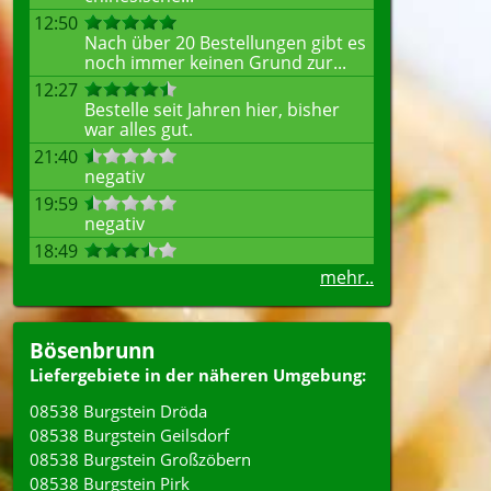
12:50
Nach über 20 Bestellungen gibt es
noch immer keinen Grund zur...
12:27
Bestelle seit Jahren hier, bisher
war alles gut.
21:40
negativ
19:59
negativ
18:49
mehr..
Bösenbrunn
Liefergebiete in der näheren Umgebung:
08538 Burgstein Dröda
08538 Burgstein Geilsdorf
08538 Burgstein Großzöbern
08538 Burgstein Pirk