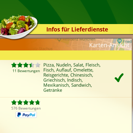
Infos für Lieferdienste
Kassensystem
Karten-Ansicht
Zuverlässigkeit
Sicherheit
Pizza, Nudeln, Salat, Fleisch,
Der Online-Shop
Fisch, Auflauf, Omelette,
11 Bewertungen
Reisgerichte, Chinesisch,
Das Bestellsystem
Griechisch, Indisch,
Der Bestellvorgang
Mexikanisch, Sandwich,
Getränke
Übertragung
Testshop
576 Bewertungen
Styles
Kontakt