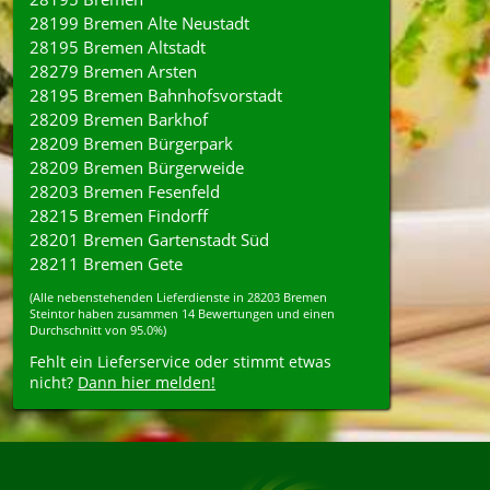
28199 Bremen Alte Neustadt
28195 Bremen Altstadt
28279 Bremen Arsten
28195 Bremen Bahnhofsvorstadt
28209 Bremen Barkhof
28209 Bremen Bürgerpark
28209 Bremen Bürgerweide
28203 Bremen Fesenfeld
28215 Bremen Findorff
28201 Bremen Gartenstadt Süd
28211 Bremen Gete
(Alle nebenstehenden
Lieferdienste
in
28203
Bremen
Steintor
haben zusammen
14
Bewertungen und einen
Durchschnitt von
95.0%
)
Fehlt ein Lieferservice oder stimmt etwas
nicht?
Dann hier melden!