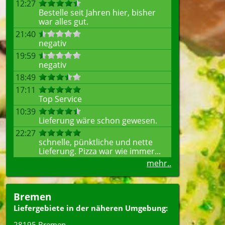
12:27
Bestelle seit Jahren hier, bisher
war alles gut.
21:40
negativ
19:59
negativ
18:49
17:11
Top Service
10:39
Lieferung wäre schon gewesen.
22:27
schnelle, pünktliche und nette
Lieferung. Pizza war wie immer...
mehr..
Bremen
Liefergebiete in der näheren Umgebung:
28195 Bremen