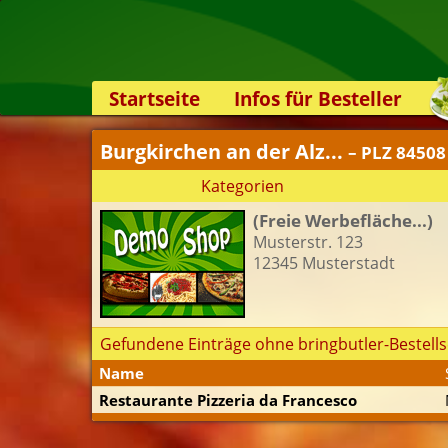
Startseite
Infos für Besteller
Lieferservice-App
Burgkirchen an der Alz...
– PLZ 84508
Weiterempfehlen
Kategorien
Newsletter
(Freie Werbefläche...)
Sicherheit
Musterstr. 123
Kontakt
12345 Musterstadt
Gefundene Einträge ohne bringbutler-Bestells
Name
Restaurante Pizzeria da Francesco