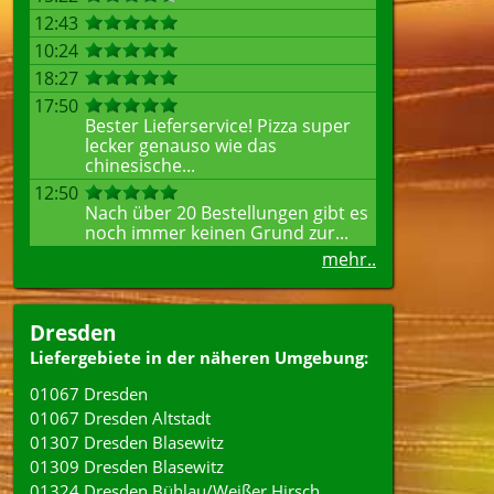
12:43
10:24
18:27
17:50
Bester Lieferservice! Pizza super
lecker genauso wie das
chinesische...
12:50
Nach über 20 Bestellungen gibt es
noch immer keinen Grund zur...
mehr..
Dresden
Liefergebiete in der näheren Umgebung:
01067 Dresden
01067 Dresden Altstadt
01307 Dresden Blasewitz
01309 Dresden Blasewitz
01324 Dresden Bühlau/Weißer Hirsch