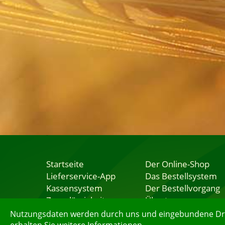
Startseite
Der Online-Shop
Lieferservice-App
Das Bestellsystem
Kassensystem
Der Bestellvorgang
Zuverlässigkeit
Übertragung
Sicherheit
Testshop
Nutzungsdaten werden durch uns und eingebundene Dritt