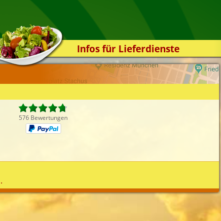
Infos für Lieferdienste
Kassensystem
Zuverlässigkeit
Sicherheit
Der Online-Shop
576 Bewertungen
Das Bestellsystem
Der Bestellvorgang
Übertragung
Testshop
.
Styles
Kontakt