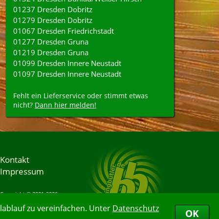
01237 Dresden Dobritz
01279 Dresden Dobritz
01067 Dresden Friedrichstadt
01277 Dresden Gruna
01219 Dresden Gruna
01099 Dresden Innere Neustadt
01097 Dresden Innere Neustadt
Fehlt ein Lieferservice oder stimmt etwas
nicht?
Dann hier melden!
Kontakt
Impressum
Copyright © 2001-2026
Bringbutler® GmbH
ablauf zu vereinfachen. Unter
Datenschutz
07.08.2026 09:28:40
OK