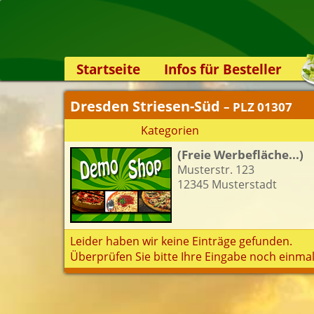
Startseite
Infos für Besteller
Lieferservice-App
Dresden Striesen-Süd
– PLZ 01307
Weiterempfehlen
Kategorien
Newsletter
(Freie Werbefläche...)
Sicherheit
Musterstr. 123
Kontakt
12345 Musterstadt
Leider haben wir keine Einträge gefunden.
Überprüfen Sie bitte Ihre Eingabe noch einmal