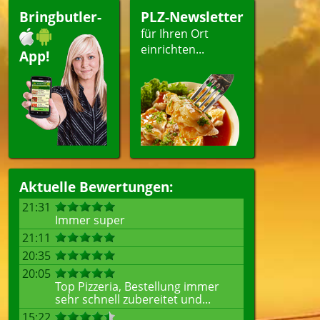
Bringbutler-
PLZ-Newsletter
für Ihren Ort
einrichten...
App!
Aktuelle Bewertungen:
21:31
Immer super
21:11
20:35
20:05
Top Pizzeria, Bestellung immer
sehr schnell zubereitet und...
15:22