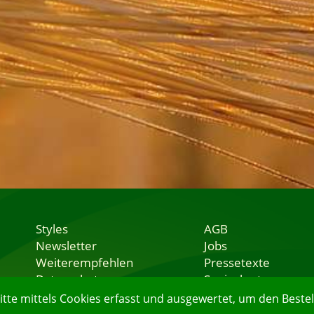
Styles
AGB
Newsletter
Jobs
Weiterempfehlen
Pressetexte
Datenschutz
Speisekarten
Nutzungsbedingungen
Lieferservice
e mittels Cookies erfasst und ausgewertet, um den Bestell