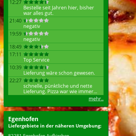
12:27
Bestelle seit Jahren hier, bisher
war alles gut.
21:40
negativ
19:59
negativ
18:49
17:11
Top Service
10:39
Lieferung wäre schon gewesen.
22:27
schnelle, pünktliche und nette
Lieferung. Pizza war wie immer...
mehr..
Egenhofen
Liefergebiete in der näheren Umgebung:
82281 Egenhofen Aufkirchen