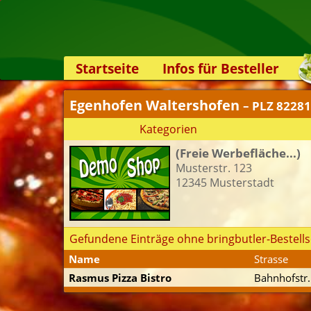
Startseite
Infos für Besteller
Lieferservice-App
Egenhofen Waltershofen
– PLZ 82281
Weiterempfehlen
Kategorien
Newsletter
(Freie Werbefläche...)
Sicherheit
Musterstr. 123
Kontakt
12345 Musterstadt
Gefundene Einträge ohne bringbutler-Bestells
Name
Strasse
Rasmus Pizza Bistro
Bahnhofstr.