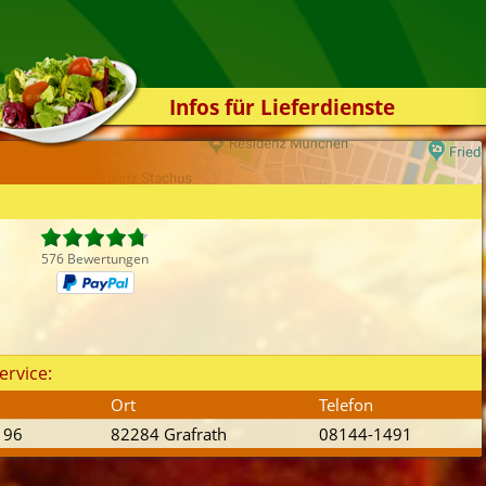
Infos für Lieferdienste
Kassensystem
Zuverlässigkeit
Sicherheit
Der Online-Shop
576 Bewertungen
Das Bestellsystem
Der Bestellvorgang
Übertragung
ervice:
Testshop
Ort
Telefon
Styles
 96
82284 Grafrath
08144-1491
Kontakt