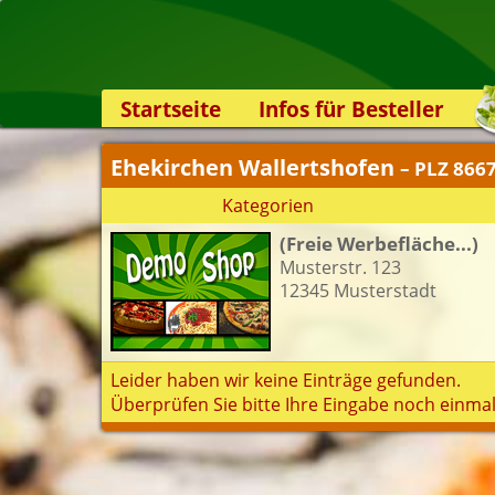
Startseite
Infos für Besteller
Lieferservice-App
Ehekirchen Wallertshofen
– PLZ 866
Weiterempfehlen
Kategorien
Newsletter
(Freie Werbefläche...)
Sicherheit
Musterstr. 123
Kontakt
12345 Musterstadt
Leider haben wir keine Einträge gefunden.
Überprüfen Sie bitte Ihre Eingabe noch einmal