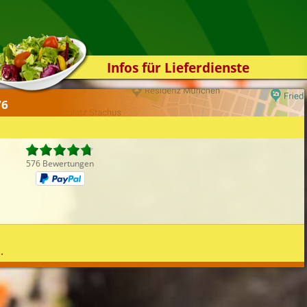
Infos für Lieferdienste
Kassensystem
76
Zuverlässigkeit
Sicherheit
Der Online-Shop
576 Bewertungen
Das Bestellsystem
Der Bestellvorgang
Übertragung
Testshop
.
Styles
Kontakt