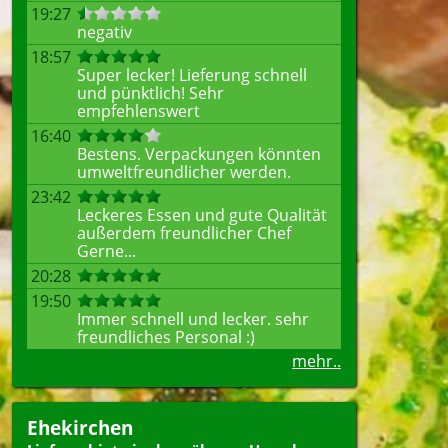
19:27
negativ
18:57
Super lecker! Lieferung schnell
und pünktlich! Sehr
empfehlenswert
16:40
Bestens. Verpackungen könnten
umweltfreundlicher werden.
23:42
Leckeres Essen und gute Qualität
außerdem freundlicher Chef
Gerne...
20:28
19:50
Immer schnell und lecker. sehr
freundliches Personal :)
mehr..
Ehekirchen