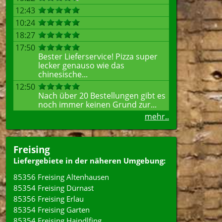
12:43
10:24
18:27
17:50
Bester Lieferservice! Pizza super
lecker genauso wie das
chinesische...
12:50
Nach über 20 Bestellungen gibt es
noch immer keinen Grund zur...
mehr..
Freising
Liefergebiete in der näheren Umgebung:
85356 Freising Altenhausen
85354 Freising Dürnast
85356 Freising Erlau
85354 Freising Garten
85354 Freising Haindlfing