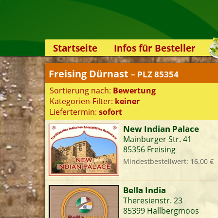
Startseite
Infos für Besteller
Lieferservice-App
Freising Dürnast
– PLZ 85354
Weiterempfehlen
Sortierung nach:
Bewertung
Newsletter
Kategorien-Filter:
keiner
Sicherheit
Liefertermin:
sofort
Kontakt
New Indian Palace
Mainburger Str. 41
S
85356 Freising
Mindestbestellwert: 16.00 €
K
Bella India
Theresienstr. 23
85399 Hallbergmoos