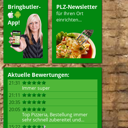
peisen
Getränke
Bringbutler-
PLZ-Newsletter
für Ihren Ort
einrichten...
App!
ellen
Aktuelle Bewertungen:
21:31
Immer super
21:11
20:35
20:05
Top Pizzeria, Bestellung immer
sehr schnell zubereitet und...
15:22