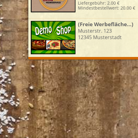
Liefergebühr: 2.00 €
Mindestbestellwert: 20.00 €
L
(Freie Werbefläche...)
Musterstr. 123
12345 Musterstadt