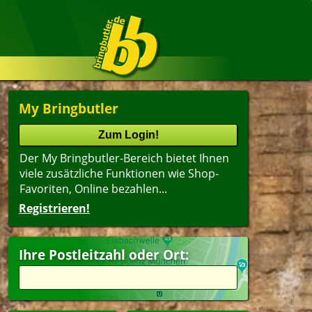
My Bringbutler
Der My Bringbutler-Bereich bietet Ihnen
viele zusätzliche Funktionen wie Shop-
Favoriten, Online bezahlen...
Registrieren!
Name
lter
(ältester Shop zuerst)
Ihre Postleitzahl oder Ort:
wäbisch
Suppen
ger
Kindergerichte
agsangebot
Dessert