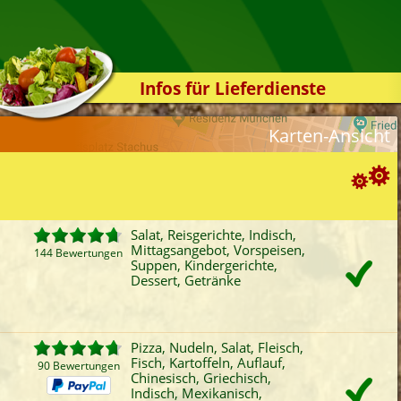
Infos für Lieferdienste
Kassensystem
Karten-Ansicht
Zuverlässigkeit
Sicherheit
Der Online-Shop
Suchoptionen
Das Bestellsystem
Salat, Reisgerichte, Indisch,
Mittagsangebot, Vorspeisen,
Der Bestellvorgang
144 Bewertungen
ortierung:
Suppen, Kindergerichte,
Dessert, Getränke
Übertragung
Bewertung
Rabatt
Mindestbestellwert
Favoriten
Onlinezahlung
Liefergebühr
A
Testshop
ategorien-Filter:
Styles
Pizza, Nudeln, Salat, Fleisch,
Pizza
Fisch
Chinesisch
Sch
Fisch, Kartoffeln, Auflauf,
Kontakt
90 Bewertungen
Nudeln
Kartoffeln
Griechisch
Bur
Chinesisch, Griechisch,
Indisch, Mexikanisch,
Salat
Auflauf
Indisch
Mitt