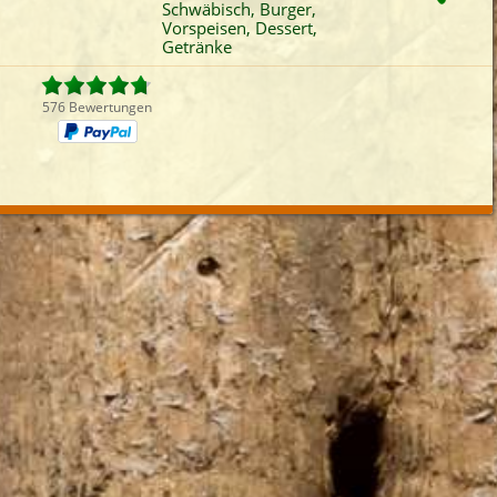
Schwäbisch, Burger,
Fleisch
Reisgerichte
Mexikanisch
Vors
Vorspeisen, Dessert,
Getränke
iefertermin:
sofort
für
um
:
Uhr best
576 Bewertungen