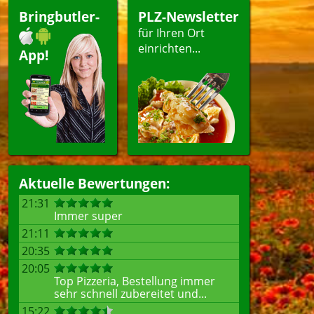
ellen
Bringbutler-
PLZ-Newsletter
für Ihren Ort
einrichten...
App!
Aktuelle Bewertungen:
21:31
Immer super
21:11
20:35
20:05
Top Pizzeria, Bestellung immer
sehr schnell zubereitet und...
15:22