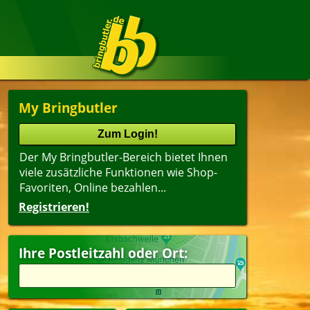
My Bringbutler
Der My Bringbutler-Bereich bietet Ihnen
viele zusätzliche Funktionen wie Shop-
Favoriten, Online bezahlen...
Registrieren!
Name
lter
(ältester Shop zuerst)
Ihre Postleitzahl oder Ort:
itzel
Getränke