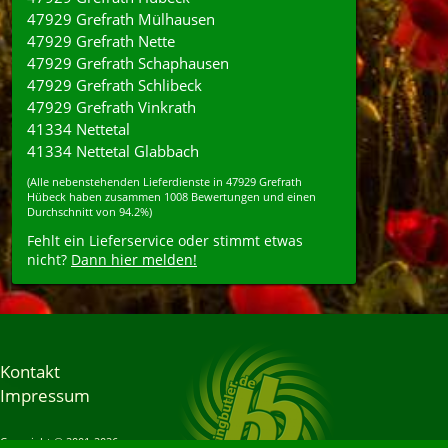
47929 Grefrath Mülhausen
47929 Grefrath Nette
47929 Grefrath Schaphausen
47929 Grefrath Schlibeck
47929 Grefrath Vinkrath
41334 Nettetal
41334 Nettetal Glabbach
(Alle nebenstehenden
Lieferdienste
in
47929
Grefrath
Hübeck
haben zusammen
1008
Bewertungen und einen
Durchschnitt von
94.2%
)
Fehlt ein Lieferservice oder stimmt etwas
nicht?
Dann hier melden!
Kontakt
Impressum
Copyright © 2001-2026