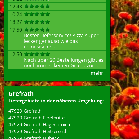
12:43
10:24
18:27
17:50
Bester Lieferservice! Pizza super
lecker genauso wie das
chinesische...
12:50
Nach über 20 Bestellungen gibt es
noch immer keinen Grund zur...
mehr..
Grefrath
Liefergebiete in der näheren Umgebung:
47929 Grefrath
47929 Grefrath Floethütte
47929 Grefrath Hagenbroich
47929 Grefrath Heitzerend
47929 Grefrath Hübeck