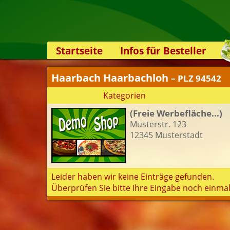
Startseite
Infos für Besteller
Lieferservice-App
Haarbach Haarbachloh
– PLZ 94542
Weiterempfehlen
Kategorien
Newsletter
(Freie Werbefläche...)
Sicherheit
Musterstr. 123
Kontakt
12345 Musterstadt
Leider haben wir keine Einträge gefunden.
Überprüfen Sie bitte Ihre Eingabe noch einmal