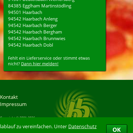
84385 Egglham Martinstödling
94501 Haarbach
94542 Haarbach Anleng
94542 Haarbach Berger
94542 Haarbach Bergham
94542 Haarbach Brunnwies
94542 Haarbach Dobl
Fehlt ein Lieferservice oder stimmt etwas
nicht?
Dann hier melden!
Kontakt
Impressum
Copyright © 2001-2026
Bringbutler® GmbH
ablauf zu vereinfachen. Unter
Datenschutz
07.08.2026 02:40:01
OK