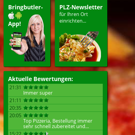
Bringbutler-
PLZ-Newsletter
für Ihren Ort
einrichten...
App!
Aktuelle Bewertungen:
21:31
Immer super
21:11
20:35
20:05
Top Pizzeria, Bestellung immer
sehr schnell zubereitet und...
15:22