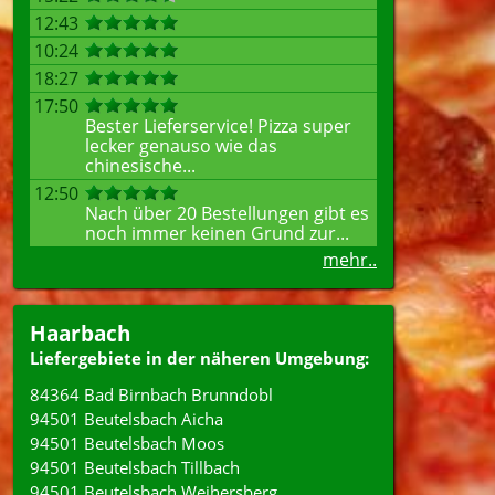
12:43
10:24
18:27
17:50
Bester Lieferservice! Pizza super
lecker genauso wie das
chinesische...
12:50
Nach über 20 Bestellungen gibt es
noch immer keinen Grund zur...
mehr..
Haarbach
Liefergebiete in der näheren Umgebung:
84364 Bad Birnbach Brunndobl
94501 Beutelsbach Aicha
94501 Beutelsbach Moos
94501 Beutelsbach Tillbach
94501 Beutelsbach Weihersberg