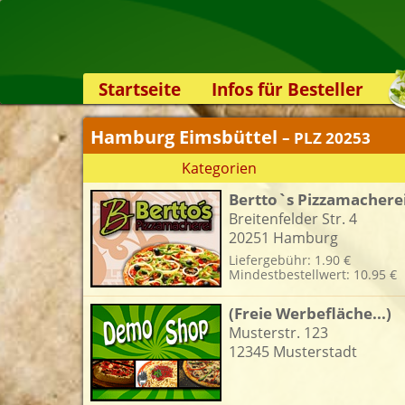
Startseite
Infos für Besteller
Lieferservice-App
Hamburg Eimsbüttel
– PLZ 20253
Weiterempfehlen
Kategorien
Newsletter
Bertto`s Pizzamachere
Sicherheit
Breitenfelder Str. 4
Kontakt
20251 Hamburg
Liefergebühr: 1.90 €
Mindestbestellwert: 10.95 €
(Freie Werbefläche...)
Musterstr. 123
12345 Musterstadt