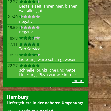
12:27
Bestelle seit Jahren hier, bisher
war alles gut.
21:40
negativ
19:59
negativ
18:49
17:11
Top Service
10:39
Lieferung wäre schon gewesen.
22:27
schnelle, pünktliche und nette
Lieferung. Pizza war wie immer...
mehr..
Hamburg
Liefergebiete in der näheren Umgebung:
20251 Hamburg Alsterdorf