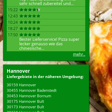
sehr schnell zubereitet und...
15:22
12:43
10:24
18:27
17:50
Bester Lieferservice! Pizza super
lecker genauso wie das
chinesische...
mehr..
Hannover
Liefergebiete in der näheren Umgebung:
30159 Hannover
30455 Hannover Badenstedt
30453 Hannover Bornum
30175 Hannover Bult
30173 Hannover Bult