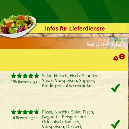
Infos für Lieferdienste
Kassensystem
Karten-Ansicht
Zuverlässigkeit
Sicherheit
Der Online-Shop
Suchoptionen
Das Bestellsystem
Salat, Fleisch, Fisch, Schnitzel,
Steak, Vorspeisen, Suppen,
Der Bestellvorgang
106 Bewertungen
ortierung:
Kindergerichte, Getränke
Übertragung
Bewertung
Rabatt
Mindestbestellwert
Favoriten
Onlinezahlung
Liefergebühr
A
Testshop
ategorien-Filter:
Styles
Pizza, Nudeln, Salat, Fisch,
Pizza
Fisch
Griechisch
Mitt
Baguette, Reisgerichte,
Kontakt
6 Bewertungen
Nudeln
Baguette
Indisch
Vors
Griechisch, Indisch,
Vorspeisen, Dessert,
Salat
Auflauf
Schnitzel
Sup