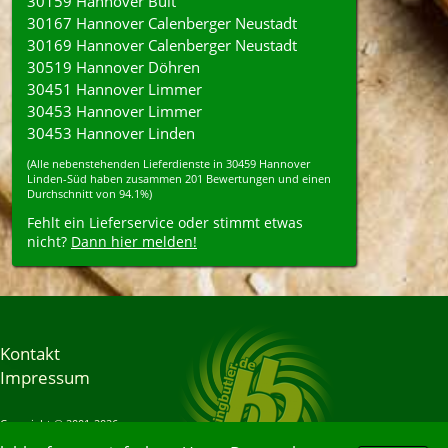
30159 Hannover Bult
30167 Hannover Calenberger Neustadt
30169 Hannover Calenberger Neustadt
30519 Hannover Döhren
30451 Hannover Limmer
30453 Hannover Limmer
30453 Hannover Linden
(Alle nebenstehenden
Lieferdienste
in
30459
Hannover
Linden-Süd
haben zusammen
201
Bewertungen und einen
Durchschnitt von
94.1%
)
Fehlt ein Lieferservice oder stimmt etwas
nicht?
Dann hier melden!
Kontakt
Impressum
Copyright © 2001-2026
Bringbutler® GmbH