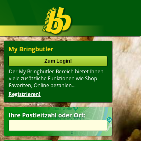
My Bringbutler
Der My Bringbutler-Bereich bietet Ihnen
viele zusätzliche Funktionen wie Shop-
Favoriten, Online bezahlen...
Registrieren!
Name
lter
(ältester Shop zuerst)
Ihre Postleitzahl oder Ort:
agsangebot
Dessert
peisen
Getränke
pen