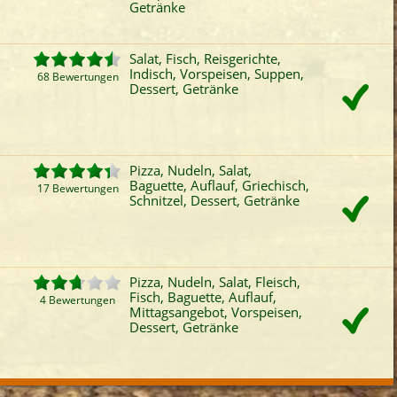
Getränke
Fleisch
Reisgerichte
Steak
Kind
iefertermin:
Salat, Fisch, Reisgerichte,
sofort
für
um
:
Uhr best
Indisch, Vorspeisen, Suppen,
68 Bewertungen
Dessert, Getränke
Pizza, Nudeln, Salat,
Baguette, Auflauf, Griechisch,
17 Bewertungen
Schnitzel, Dessert, Getränke
Pizza, Nudeln, Salat, Fleisch,
Fisch, Baguette, Auflauf,
4 Bewertungen
Mittagsangebot, Vorspeisen,
Dessert, Getränke