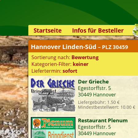
Startseite
Infos für Besteller
Lieferservice-App
Hannover Linden-Süd
– PLZ 30459
Weiterempfehlen
Sortierung nach:
Bewertung
Newsletter
Kategorien-Filter:
keiner
Sicherheit
Liefertermin:
sofort
Kontakt
Der Grieche
Egestorffstr. 5
S
30449 Hannover
Liefergebühr: 1.50 €
Mindestbestellwert: 10.00 €
K
Restaurant Plenum
Egestorffstr. 5
30449 Hannover