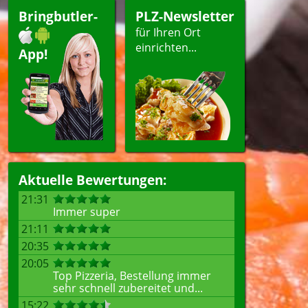
Bringbutler-
PLZ-Newsletter
für Ihren Ort
einrichten...
App!
Aktuelle Bewertungen:
21:31
Immer super
21:11
20:35
20:05
Top Pizzeria, Bestellung immer
sehr schnell zubereitet und...
15:22