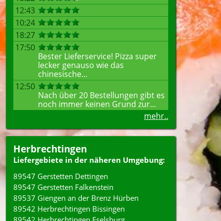
12:43
10:24
18:27
17:50
Bester Lieferservice! Pizza super
lecker genauso wie das
chinesische...
12:50
Nach über 20 Bestellungen gibt es
noch immer keinen Grund zur...
mehr..
Herbrechtingen
Liefergebiete in der näheren Umgebung:
89547 Gerstetten Dettingen
89547 Gerstetten Falkenstein
89537 Giengen an der Brenz Hürben
89542 Herbrechtingen Bissingen
89542 Herbrechtingen Eselsburg