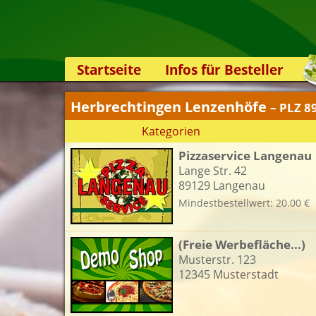
Startseite
Infos für Besteller
Lieferservice-App
Herbrechtingen Lenzenhöfe
– PLZ 8
Weiterempfehlen
Kategorien
Newsletter
Pizzaservice Langenau
Sicherheit
Lange Str. 42
Kontakt
89129 Langenau
Mindestbestellwert: 20.00 €
(Freie Werbefläche...)
Musterstr. 123
12345 Musterstadt