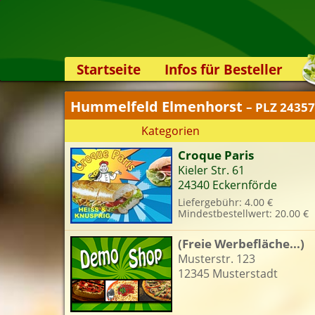
Startseite
Infos für Besteller
Lieferservice-App
Hummelfeld Elmenhorst
– PLZ 24357
Weiterempfehlen
Kategorien
Newsletter
Croque Paris
Sicherheit
Kieler Str. 61
Kontakt
24340 Eckernförde
Liefergebühr: 4.00 €
Mindestbestellwert: 20.00 €
(Freie Werbefläche...)
Musterstr. 123
12345 Musterstadt