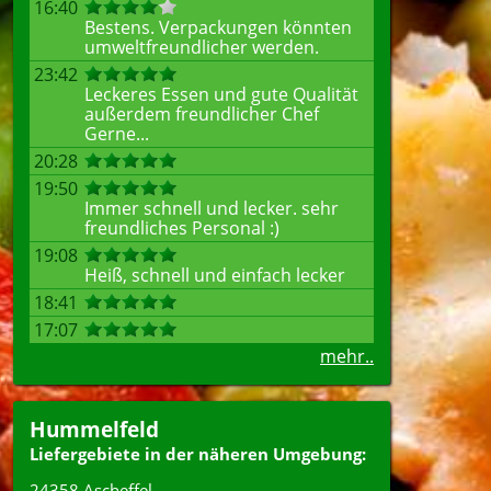
16:40
Bestens. Verpackungen könnten
umweltfreundlicher werden.
23:42
Leckeres Essen und gute Qualität
außerdem freundlicher Chef
Gerne...
20:28
19:50
Immer schnell und lecker. sehr
freundliches Personal :)
19:08
Heiß, schnell und einfach lecker
18:41
17:07
mehr..
Hummelfeld
Liefergebiete in der näheren Umgebung:
24358 Ascheffel