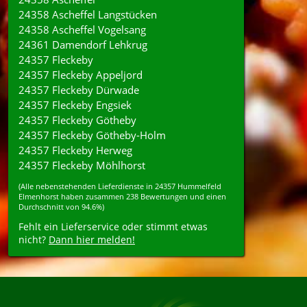
24358 Ascheffel Langstücken
24358 Ascheffel Vogelsang
24361 Damendorf Lehkrug
24357 Fleckeby
24357 Fleckeby Appeljord
24357 Fleckeby Dürwade
24357 Fleckeby Engsiek
24357 Fleckeby Götheby
24357 Fleckeby Götheby-Holm
24357 Fleckeby Herweg
24357 Fleckeby Möhlhorst
(Alle nebenstehenden
Lieferdienste
in
24357
Hummelfeld
Elmenhorst
haben zusammen
238
Bewertungen und einen
Durchschnitt von
94.6%
)
Fehlt ein Lieferservice oder stimmt etwas
nicht?
Dann hier melden!