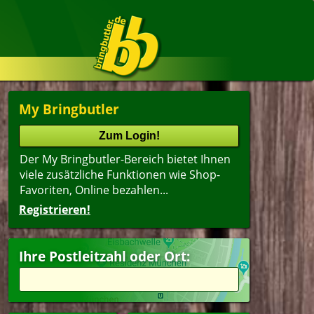
My Bringbutler
Der My Bringbutler-Bereich bietet Ihnen
viele zusätzliche Funktionen wie Shop-
Favoriten, Online bezahlen...
Registrieren!
Name
lter
(ältester Shop zuerst)
Ihre Postleitzahl oder Ort:
ger
Mittagsangebot
erfood
Suppen
dwich
Dessert