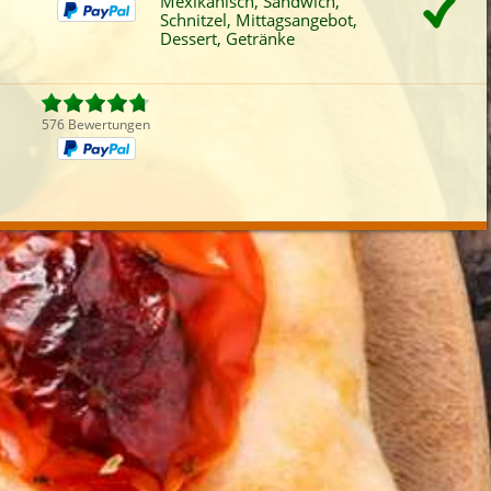
Mexikanisch, Sandwich,
Fleisch
Chinesisch
Schwäbisch
Schn
Schnitzel, Mittagsangebot,
Dessert, Getränke
iefertermin:
sofort
für
um
:
Uhr best
576 Bewertungen