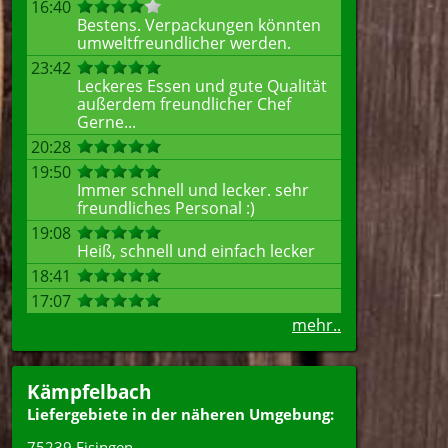
16:40
Bestens. Verpackungen könnten
umweltfreundlicher werden.
23:42
Leckeres Essen und gute Qualität
außerdem freundlicher Chef
Gerne...
20:28
19:50
Immer schnell und lecker. sehr
freundliches Personal :)
19:08
Heiß, schnell und einfach lecker
18:41
17:07
mehr..
Kämpfelbach
Liefergebiete in der näheren Umgebung:
75239 Eisingen