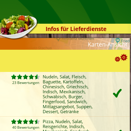
Infos für Lieferdienste
Kassensystem
Karten-Ansicht
Zuverlässigkeit
Sicherheit
Der Online-Shop
Suchoptionen
Das Bestellsystem
Nudeln, Salat, Fleisch,
Baguette, Kartoffeln,
Der Bestellvorgang
23 Bewertungen
ortierung:
Chinesisch, Griechisch,
Indisch, Mexikanisch,
Übertragung
Bewertung
Rabatt
Mindestbestellwert
Schwäbisch, Burger,
Favoriten
Onlinezahlung
Liefergebühr
A
Testshop
Fingerfood, Sandwich,
Mittagsangebot, Suppen,
ategorien-Filter:
Styles
Dessert, Getränke
Pizza
Baguette
Griechisch
Bur
Kontakt
Pizza, Nudeln, Salat,
Nudeln
Kartoffeln
Indisch
Fing
Reisgerichte, Indisch,
40 Bewertungen
Salat
Reisgerichte
Mexikanisch
San