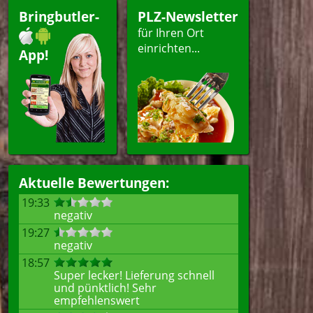
itzel
Getränke
Bringbutler-
PLZ-Newsletter
für Ihren Ort
einrichten...
App!
ellen
Aktuelle Bewertungen:
19:33
negativ
19:27
negativ
18:57
Super lecker! Lieferung schnell
und pünktlich! Sehr
empfehlenswert