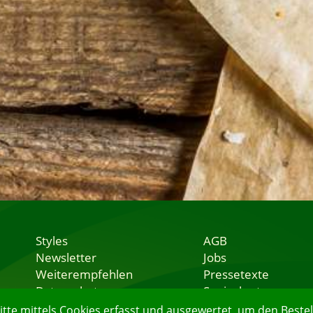
Styles
AGB
Newsletter
Jobs
Weiterempfehlen
Pressetexte
Datenschutz
Speisekarten
Nutzungsbedingungen
Lieferservice
e mittels Cookies erfasst und ausgewertet, um den Bestell