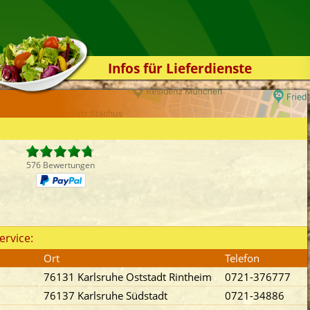
Infos für Lieferdienste
Kassensystem
Zuverlässigkeit
Sicherheit
Der Online-Shop
576 Bewertungen
Das Bestellsystem
Der Bestellvorgang
Übertragung
ervice:
Testshop
Ort
Telefon
Styles
76131 Karlsruhe Oststadt Rintheim
0721-376777
Kontakt
76137 Karlsruhe Südstadt
0721-34886