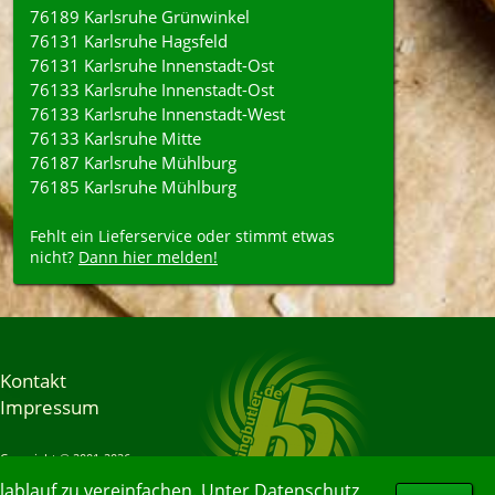
76189 Karlsruhe Grünwinkel
76131 Karlsruhe Hagsfeld
76131 Karlsruhe Innenstadt-Ost
76133 Karlsruhe Innenstadt-Ost
76133 Karlsruhe Innenstadt-West
76133 Karlsruhe Mitte
76187 Karlsruhe Mühlburg
76185 Karlsruhe Mühlburg
Fehlt ein Lieferservice oder stimmt etwas
nicht?
Dann hier melden!
Kontakt
Impressum
Copyright © 2001-2026
Bringbutler® GmbH
ablauf zu vereinfachen. Unter
Datenschutz
06.08.2026 16:58:30