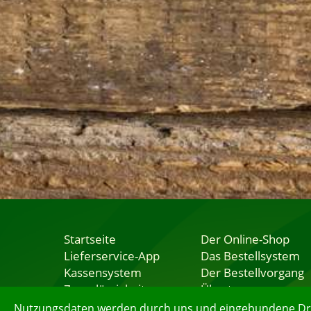
Startseite
Der Online-Shop
Lieferservice-App
Das Bestellsystem
Kassensystem
Der Bestellvorgang
Zuverlässigkeit
Übertragung
Sicherheit
Testshop
Nutzungsdaten werden durch uns und eingebundene Dritt