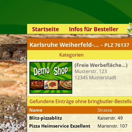
Startseite
Infos für Besteller
Lieferservice-App
Karlsruhe Weiherfeld-...
– PLZ 76137
Weiterempfehlen
Kategorien
Newsletter
(Freie Werbefläche...)
Sicherheit
Musterstr. 123
Kontakt
12345 Musterstadt
Gefundene Einträge ohne bringbutler-Bestells
Name
Strasse
Blitz-pizzablitz
Kaiserstr. 49
Pizza Heimservice Exzellent
Marienstr. 107