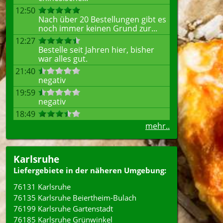
12:50
Nach über 20 Bestellungen gibt es
noch immer keinen Grund zur...
12:27
Bestelle seit Jahren hier, bisher
war alles gut.
21:40
negativ
19:59
negativ
18:49
mehr..
Karlsruhe
Liefergebiete in der näheren Umgebung:
76131 Karlsruhe
76135 Karlsruhe Beiertheim-Bulach
76199 Karlsruhe Gartenstadt
76185 Karlsruhe Grünwinkel