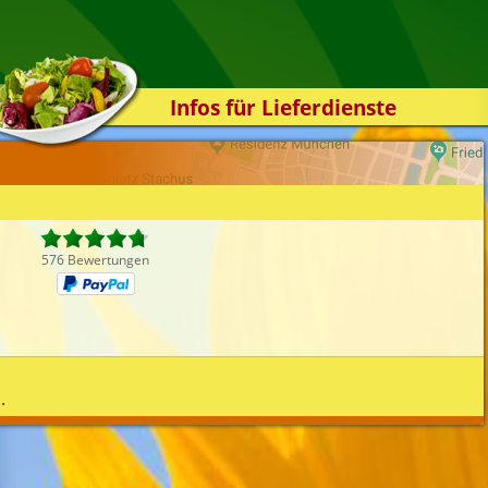
Infos für Lieferdienste
Kassensystem
Zuverlässigkeit
Sicherheit
Der Online-Shop
576 Bewertungen
Das Bestellsystem
Der Bestellvorgang
Übertragung
Testshop
.
Styles
Kontakt