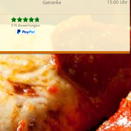
15:00 Uhr
Getränke
Fleisch
Auflauf
Fingerfood
Dess
iefertermin:
sofort
für
um
:
Uhr best
576 Bewertungen