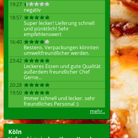
19:27
negativ
18:57
Super lecker! Lieferung schnell
und pünktlich! Sehr
empfehlenswert
16:40
Bestens. Verpackungen könnten
umweltfreundlicher werden.
23:42
Leckeres Essen und gute Qualität
außerdem freundlicher Chef
Gerne...
20:28
19:50
Immer schnell und lecker. sehr
freundliches Personal :)
mehr..
Köln