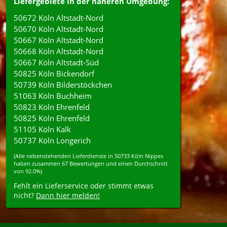
Liefergebiete in der näheren Umgebung:
50672 Köln Altstadt-Nord
50670 Köln Altstadt-Nord
50667 Köln Altstadt-Nord
50668 Köln Altstadt-Nord
50667 Köln Altstadt-Süd
50825 Köln Bickendorf
50739 Köln Bilderstöckchen
51063 Köln Buchheim
50823 Köln Ehrenfeld
50825 Köln Ehrenfeld
51105 Köln Kalk
50737 Köln Longerich
(Alle nebenstehenden
Lieferdienste
in
50733
Köln Nippes
haben zusammen
67
Bewertungen und einen Durchschnitt
von
92.0%
)
Fehlt ein Lieferservice oder stimmt etwas
nicht?
Dann hier melden!