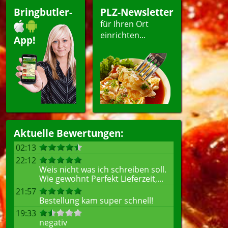
ert
Bringbutler-
PLZ-Newsletter
für Ihren Ort
einrichten...
App!
ellen
Aktuelle Bewertungen:
02:13
22:12
Weis nicht was ich schreiben soll.
Wie gewohnt Perfekt Lieferzeit,...
21:57
Bestellung kam super schnell!
19:33
negativ