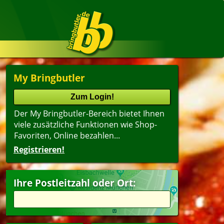
My Bringbutler
Der My Bringbutler-Bereich bietet Ihnen
viele zusätzliche Funktionen wie Shop-
Favoriten, Online bezahlen...
Registrieren!
Name
lter
(ältester Shop zuerst)
Ihre Postleitzahl oder Ort:
itzel
Getränke
peisen
ergerichte