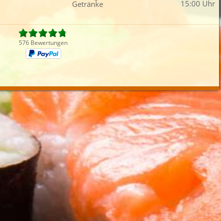
15:00 Uhr
Getränke
Fleisch
Auflauf
Fingerfood
Dess
iefertermin:
sofort
für
um
:
Uhr best
576 Bewertungen