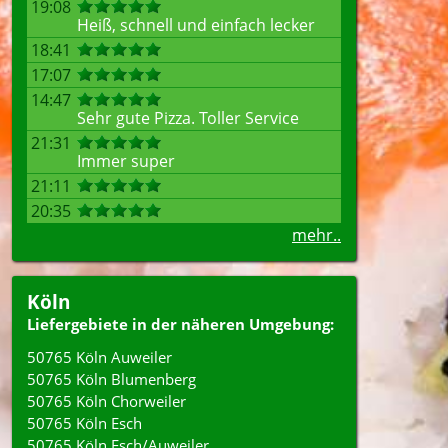
19:08
Heiß, schnell und einfach lecker
18:41
17:07
14:47
Sehr gute Pizza. Toller Service
21:31
Immer super
21:11
20:35
mehr..
Köln
Liefergebiete in der näheren Umgebung:
50765 Köln Auweiler
50765 Köln Blumenberg
50765 Köln Chorweiler
50765 Köln Esch
50765 Köln Esch/Auweiler