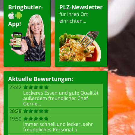
ert
Bringbutler-
PLZ-Newsletter
für Ihren Ort
einrichten...
App!
ellen
Aktuelle Bewertungen:
23:42
Leckeres Essen und gute Qualität
außerdem freundlicher Chef
Gerne...
20:28
19:50
Immer schnell und lecker. sehr
freundliches Personal :)