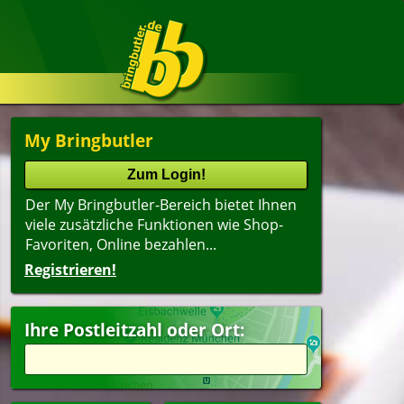
My Bringbutler
Der My Bringbutler-Bereich bietet Ihnen
viele zusätzliche Funktionen wie Shop-
Favoriten, Online bezahlen...
Registrieren!
Name
lter
(ältester Shop zuerst)
Ihre Postleitzahl oder Ort:
itzel
Getränke
peisen
ergerichte