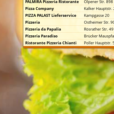
PALMIRA Pizzeria Ristorante
Olpener Str. 898
Pizza Company
Kalker Hauptstr.
PIZZA PALAST Lieferservice
Kampgasse 20
Pizzeria
Ostheimer Str. 9
Pizzeria da Papalia
Rösrather Str. 4
Pizzeria Paradiso
Brücker Mauspf
p zuerst)
Ristorante Pizzeria Chianti
Poller Hauptstr. 