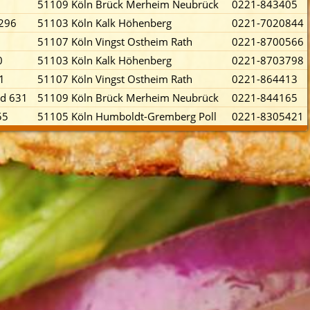
51109 Köln Brück Merheim Neubrück
0221-843405
 296
51103 Köln Kalk Höhenberg
0221-7020844
51107 Köln Vingst Ostheim Rath
0221-8700566
0
51103 Köln Kalk Höhenberg
0221-8703798
91
51107 Köln Vingst Ostheim Rath
0221-864413
ad 631
51109 Köln Brück Merheim Neubrück
0221-844165
55
51105 Köln Humboldt-Gremberg Poll
0221-8305421