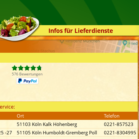
Infos für Lieferdienste
Kassensystem
Zuverlässigkeit
Sicherheit
Der Online-Shop
576 Bewertungen
Das Bestellsystem
Der Bestellvorgang
Übertragung
ervice:
Testshop
Ort
Telefon
Styles
51103 Köln Kalk Höhenberg
0221-857523
Kontakt
25 -27
51105 Köln Humboldt-Gremberg Poll
0221-8304995