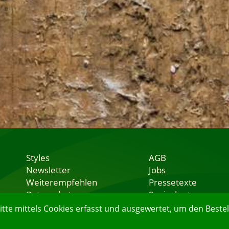
Styles
AGB
Newsletter
Jobs
Weiterempfehlen
Pressetexte
Datenschutz
Speisekarten
Nutzungsbedingungen
Lieferservice
e mittels Cookies erfasst und ausgewertet, um den Bestell