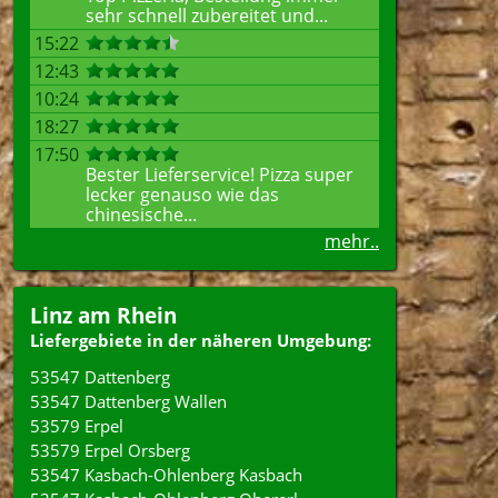
sehr schnell zubereitet und...
15:22
12:43
10:24
18:27
17:50
Bester Lieferservice! Pizza super
lecker genauso wie das
chinesische...
mehr..
Linz am Rhein
Liefergebiete in der näheren Umgebung:
53547 Dattenberg
53547 Dattenberg Wallen
53579 Erpel
53579 Erpel Orsberg
53547 Kasbach-Ohlenberg Kasbach