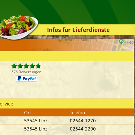
Infos für Lieferdienste
Kassensystem
Zuverlässigkeit
Sicherheit
Der Online-Shop
576 Bewertungen
Das Bestellsystem
Der Bestellvorgang
Übertragung
ervice:
Testshop
Ort
Telefon
Styles
53545 Linz
02644-1270
Kontakt
53545 Linz
02644-2200