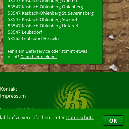
53547 Kasbach-Ohlenberg Obererl
53547 Kasbach-Ohlenberg Ohlenberg
53547 Kasbach-Ohlenberg St. Severinsberg
53547 Kasbach-Ohlenberg Stuxhof
53547 Kasbach-Ohlenberg Untererl
53547 Leubsdorf
53562 Leubsdorf Hesseln
Fehlt ein Lieferservice oder stimmt etwas
nicht?
Dann hier melden!
Kontakt
Impressum
Copyright © 2001-2026
Bringbutler® GmbH
ablauf zu vereinfachen. Unter
Datenschutz
07.08.2026 16:16:48
OK