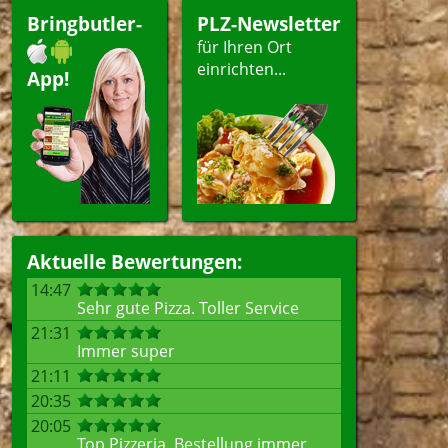
Bringbutler-
PLZ-Newsletter
für Ihren Ort
einrichten...
App!
Aktuelle Bewertungen:
14:47
Sehr gute Pizza. Toller Service
21:31
Immer super
21:11
20:35
20:05
Top Pizzeria, Bestellung immer