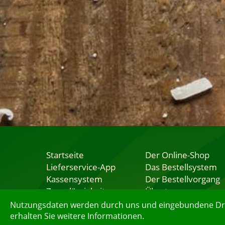
Startseite
Der Online-Shop
Lieferservice-App
Das Bestellsystem
Kassensystem
Der Bestellvorgang
Zuverlässigkeit
Übertragung
Sicherheit
Testshop
Nutzungsdaten werden durch uns und eingebundene Dritt
erhalten Sie weitere Informationen.