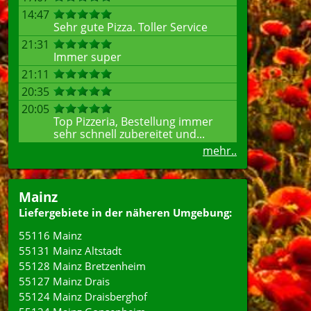
14:47
Sehr gute Pizza. Toller Service
21:31
Immer super
21:11
20:35
20:05
Top Pizzeria, Bestellung immer
sehr schnell zubereitet und...
mehr..
Mainz
Liefergebiete in der näheren Umgebung:
55116 Mainz
55131 Mainz Altstadt
55128 Mainz Bretzenheim
55127 Mainz Drais
55124 Mainz Draisberghof