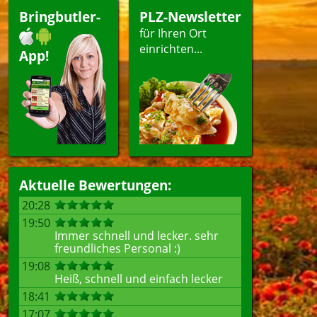
Bringbutler-
PLZ-Newsletter
für Ihren Ort
einrichten...
App!
Aktuelle Bewertungen:
20:28
19:50
Immer schnell und lecker. sehr
freundliches Personal :)
19:08
Heiß, schnell und einfach lecker
18:41
17:07