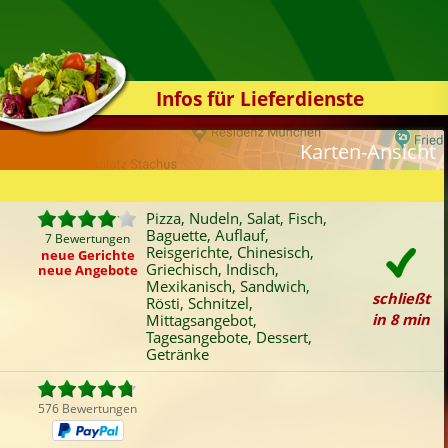
Infos für Lieferdienste
Kassensystem
Karten-Ansicht
Zuverlässigkeit
Sicherheit
Pizza, Nudeln, Salat, Fisch,
Der Online-Shop
Baguette, Auflauf,
7 Bewertungen
Reisgerichte, Chinesisch,
Das Bestellsystem
neue Gerichte
Griechisch, Indisch,
neue Angebote
Der Bestellvorgang
Mexikanisch, Sandwich,
schließt
Rösti, Schnitzel,
Übertragung
in 8 min
Mittagsangebot,
Tagesangebote, Dessert,
Testshop
Getränke
Styles
Kontakt
576 Bewertungen