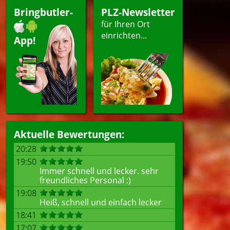
Bringbutler-
PLZ-Newsletter
für Ihren Ort
einrichten...
App!
Aktuelle Bewertungen:
20:28
19:50
Immer schnell und lecker. sehr
freundliches Personal :)
19:08
Heiß, schnell und einfach lecker
18:41
17:07