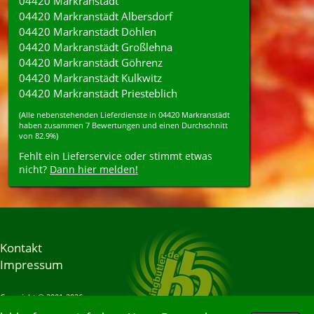
04420 Markranstädt
04420 Markranstädt Albersdorf
04420 Markranstädt Döhlen
04420 Markranstädt Großlehna
04420 Markranstädt Göhrenz
04420 Markranstädt Kulkwitz
04420 Markranstädt Priesteblich
(Alle nebenstehenden
Lieferdienste
in
04420
Markranstädt
haben zusammen
7
Bewertungen und einen Durchschnitt
von
82.9%
)
Fehlt ein Lieferservice oder stimmt etwas
nicht?
Dann hier melden!
Kontakt
Impressum
Copyright © 2001-2026
Bringbutler® GmbH