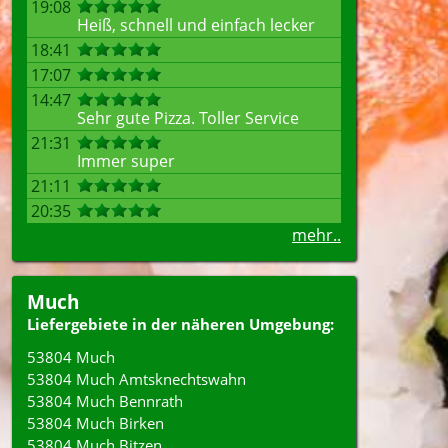
19:08
Heiß, schnell und einfach lecker
18:41
17:07
14:47
Sehr gute Pizza. Toller Service
21:31
Immer super
21:11
20:35
mehr..
Much
Liefergebiete in der näheren Umgebung:
53804 Much
53804 Much Amtsknechtswahn
53804 Much Bennrath
53804 Much Birken
53804 Much Bitzen