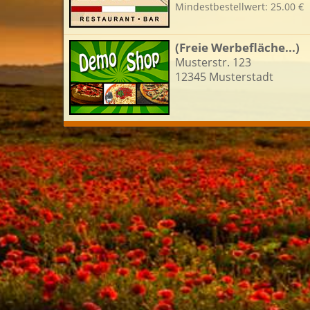
Mindestbestellwert: 25.00 €
L
(Freie Werbefläche...)
Musterstr. 123
12345 Musterstadt