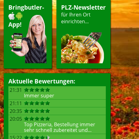
Bringbutler-
PLZ-Newsletter
für Ihren Ort
ellen
einrichten...
App!
Aktuelle Bewertungen:
21:31
Immer super
21:11
20:35
20:05
Top Pizzeria, Bestellung immer
sehr schnell zubereitet und...
15:22