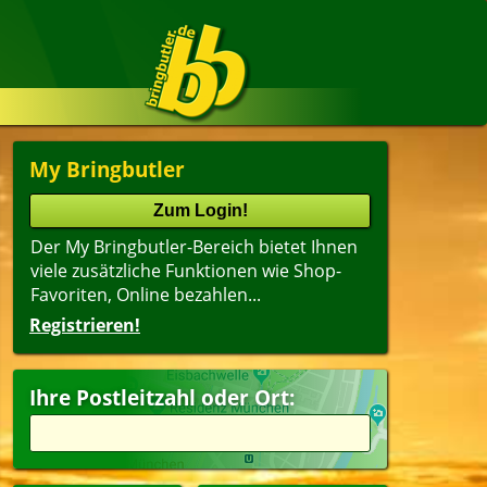
My Bringbutler
Der My Bringbutler-Bereich bietet Ihnen
viele zusätzliche Funktionen wie Shop-
Favoriten, Online bezahlen...
Registrieren!
Name
lter
(ältester Shop zuerst)
Ihre Postleitzahl oder Ort:
peisen
Getränke
pen
ert