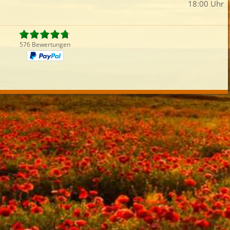
18:00 Uhr
iefertermin:
sofort
für
um
:
Uhr best
576 Bewertungen