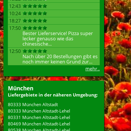
12:43
10:24
18:27
17:50
Bester Lieferservice! Pizza super
lecker genauso wie das
chinesische...
12:50
Nach über 20 Bestellungen gibt es
noch immer keinen Grund zur...
mehr..
München
Liefergebiete in der näheren Umgebung:
80333 München Altstadt
80333 München Altstadt-Lehel
80331 München Altstadt-Lehel
80469 München Altstadt-Lehel
80538 München Altstadt-Lehel