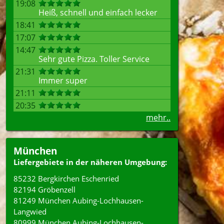
19:08
Heiß, schnell und einfach lecker
18:41
17:07
14:47
Sehr gute Pizza. Toller Service
21:31
Immer super
21:11
20:35
mehr..
München
Liefergebiete in der näheren Umgebung:
85232 Bergkirchen Eschenried
82194 Gröbenzell
81249 München Aubing-Lochhausen-
Langwied
80999 München Aubing-Lochhausen-