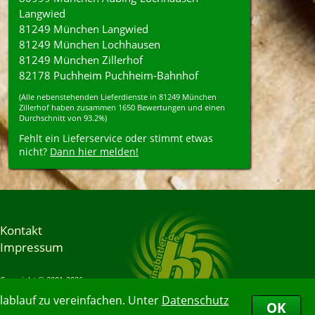
Langwied
81249 München Langwied
81249 München Lochhausen
81249 München Zillerhof
82178 Puchheim Puchheim-Bahnhof
(Alle nebenstehenden
Lieferdienste
in
81249
München
Zillerhof
haben zusammen
1650
Bewertungen und einen
Durchschnitt von
93.2%
)
Fehlt ein Lieferservice oder stimmt etwas
nicht?
Dann hier melden!
Kontakt
Impressum
Copyright © 2001-2026
Bringbutler® GmbH
ablauf zu vereinfachen. Unter
Datenschutz
08.08.2026 10:47:32
OK