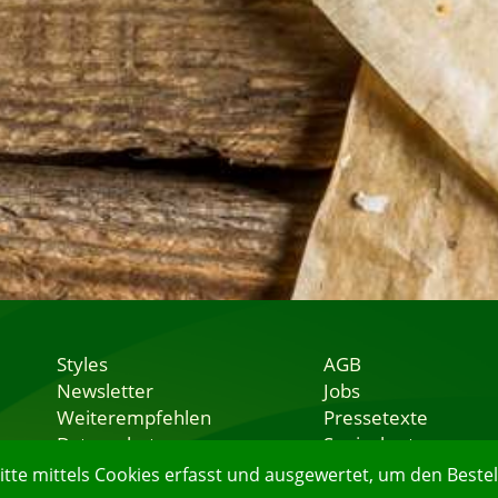
Styles
AGB
Newsletter
Jobs
Weiterempfehlen
Pressetexte
Datenschutz
Speisekarten
Nutzungsbedingungen
Lieferservice
e mittels Cookies erfasst und ausgewertet, um den Bestell