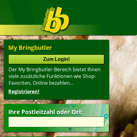
My Bringbutler
Der My Bringbutler-Bereich bietet Ihnen
viele zusätzliche Funktionen wie Shop-
Favoriten, Online bezahlen...
Registrieren!
Name
lter
(ältester Shop zuerst)
Ihre Postleitzahl oder Ort:
peisen
Getränke
pen
ert