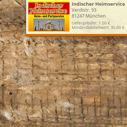
Indischer Heimservice
Verdistr. 93
81247 München
Liefergebühr: 1.50 €
Mindestbestellwert: 35.00 €