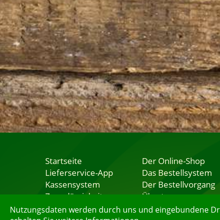
Startseite
Der Online-Shop
Lieferservice-App
Das Bestellsystem
Kassensystem
Der Bestellvorgang
Zuverlässigkeit
Übertragung
Sicherheit
Testshop
Nutzungsdaten werden durch uns und eingebundene Dritt