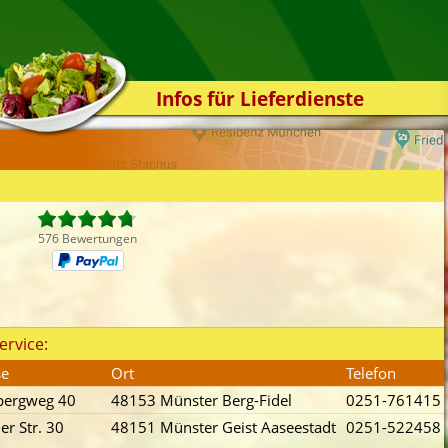
Infos für Lieferdienste
Kassensystem
Zuverlässigkeit
Sicherheit
Der Online-Shop
576 Bewertungen
Das Bestellsystem
Der Bestellvorgang
Übertragung
ervice:
Testshop
se
Ort
Telefon
Styles
bergweg 40
48153 Münster Berg-Fidel
0251-761415
Kontakt
er Str. 30
48151 Münster Geist Aaseestadt
0251-522458