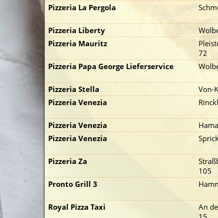
Pizzeria La Pergola
Schmü
Pizzeria Liberty
Wolbe
Pizzeria Mauritz
Pleis
72
Pizzeria Papa George Lieferservice
Wolbe
Pizzeria Stella
Von-K
Pizzeria Venezia
Rinck
Pizzeria Venezia
Hama
Pizzeria Venezia
Spric
Pizzeria Za
Straß
105
Pronto Grill 3
Hamme
Royal Pizza Taxi
An de
15