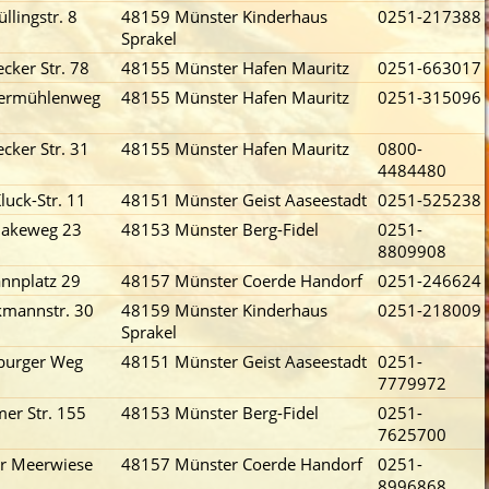
llingstr. 8
48159 Münster Kinderhaus
0251-217388
Sprakel
cker Str. 78
48155 Münster Hafen Mauritz
0251-663017
termühlenweg
48155 Münster Hafen Mauritz
0251-315096
cker Str. 31
48155 Münster Hafen Mauritz
0800-
4484480
luck-Str. 11
48151 Münster Geist Aaseestadt
0251-525238
lakeweg 23
48153 Münster Berg-Fidel
0251-
8809908
nnplatz 29
48157 Münster Coerde Handorf
0251-246624
kmannstr. 30
48159 Münster Kinderhaus
0251-218009
Sprakel
burger Weg
48151 Münster Geist Aaseestadt
0251-
7779972
r Str. 155
48153 Münster Berg-Fidel
0251-
7625700
r Meerwiese
48157 Münster Coerde Handorf
0251-
8996868