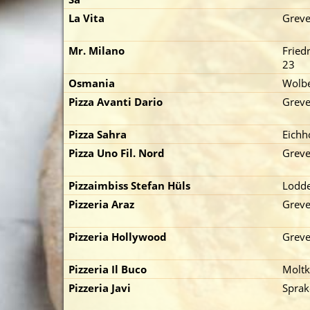
La Vita
Greve
Mr. Milano
Friedr
23
Osmania
Wolbe
Pizza Avanti Dario
Greve
p zuerst)
Pizza Sahra
Eichh
Pizza Uno Fil. Nord
Greve
Pizzaimbiss Stefan Hüls
Lodde
Pizzeria Araz
Greve
Pizzeria Hollywood
Greve
Pizzeria Il Buco
Moltk
Pizzeria Javi
Sprak