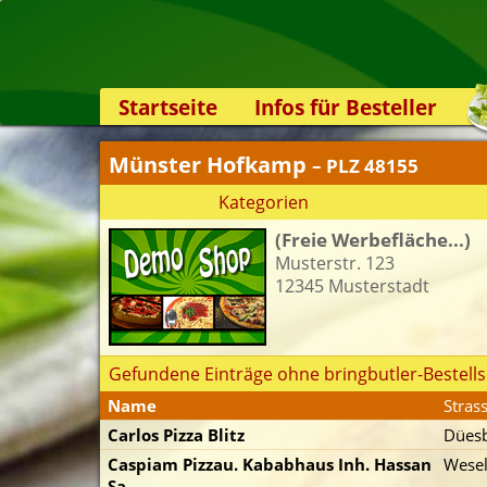
Startseite
Infos für Besteller
Lieferservice-App
Münster Hofkamp
– PLZ 48155
Weiterempfehlen
Kategorien
Newsletter
(Freie Werbefläche...)
Sicherheit
Musterstr. 123
Kontakt
12345 Musterstadt
Gefundene Einträge ohne bringbutler-Bestells
Name
Stras
Carlos Pizza Blitz
Dües
Caspiam Pizzau. Kababhaus Inh. Hassan
Wesel
Sa