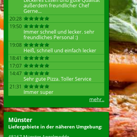
Leckeres Essen und gute Qualität
außerdem freundlicher Chef
Gerne...
20:28
19:50
Immer schnell und lecker. sehr
freundliches Personal :)
19:08
Heiß, schnell und einfach lecker
18:41
17:07
14:47
Sehr gute Pizza. Toller Service
21:31
Immer super
mehr..
Münster
Liefergebiete in der näheren Umgebung:
48167 Münster Angelmodde