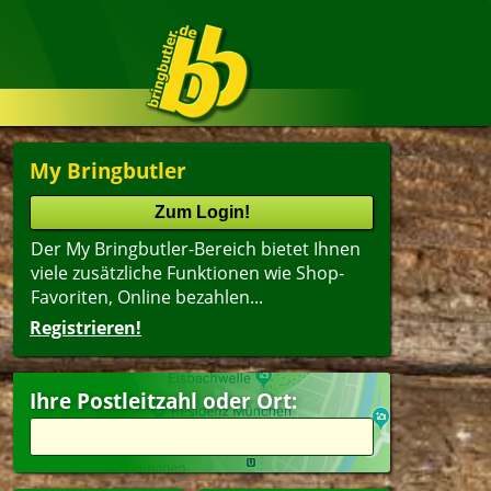
My Bringbutler
Der My Bringbutler-Bereich bietet Ihnen
viele zusätzliche Funktionen wie Shop-
Favoriten, Online bezahlen...
Registrieren!
Name
lter
(ältester Shop zuerst)
Ihre Postleitzahl oder Ort:
kanisch
Kindergerichte
ger
Dessert
dwich
Getränke