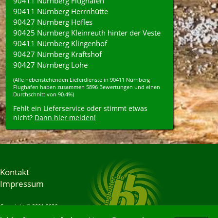
90411 Nürnberg Flughafen
90411 Nürnberg Herrnhütte
90427 Nürnberg Höfles
90425 Nürnberg Kleinreuth hinter der Veste
90411 Nürnberg Klingenhof
90427 Nürnberg Kraftshof
90427 Nürnberg Lohe
(Alle nebenstehenden
Lieferdienste
in
90411
Nürnberg
Flughafen
haben zusammen
5896
Bewertungen und einen
Durchschnitt von
90.4%
)
Fehlt ein Lieferservice oder stimmt etwas
nicht?
Dann hier melden!
Kontakt
Impressum
Copyright © 2001-2026
Bringbutler® GmbH