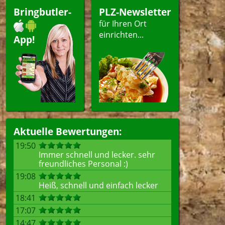
peisen
Bringbutler-
PLZ-Newsletter
für Ihren Ort
einrichten...
App!
ellen
Aktuelle Bewertungen:
19:50
Immer schnell und lecker. sehr
freundliches Personal :)
19:08
Heiß, schnell und einfach lecker
18:41
17:07
14:47