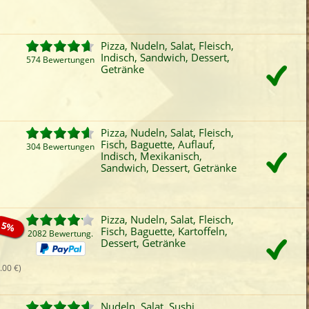
Fleisch
Auflauf
Indisch
Vors
iefertermin:
Pizza, Nudeln, Salat, Fleisch,
sofort
für
um
:
Uhr best
Indisch, Sandwich, Dessert,
574 Bewertungen
Getränke
Pizza, Nudeln, Salat, Fleisch,
Fisch, Baguette, Auflauf,
304 Bewertungen
Indisch, Mexikanisch,
Sandwich, Dessert, Getränke
Pizza, Nudeln, Salat, Fleisch,
5%
Fisch, Baguette, Kartoffeln,
2082 Bewertung.
Dessert, Getränke
.00 €)
Nudeln, Salat, Sushi,