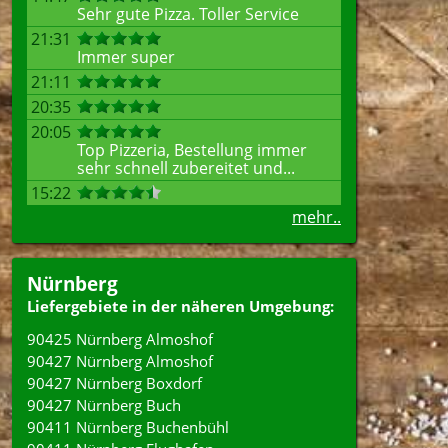
Sehr gute Pizza. Toller Service
21:31
Immer super
21:11
20:35
20:05
Top Pizzeria, Bestellung immer
sehr schnell zubereitet und...
15:22
mehr..
Nürnberg
Liefergebiete in der näheren Umgebung:
90425 Nürnberg Almoshof
90427 Nürnberg Almoshof
90427 Nürnberg Boxdorf
90427 Nürnberg Buch
90411 Nürnberg Buchenbühl