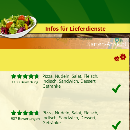
Infos für Lieferdienste
Kassensystem
Karten-Ansicht
Zuverlässigkeit
Sicherheit
Der Online-Shop
Suchoptionen
Das Bestellsystem
Pizza, Nudeln, Salat, Fleisch,
Indisch, Sandwich, Dessert,
Der Bestellvorgang
1133 Bewertung.
ortierung:
Getränke
Übertragung
Bewertung
Rabatt
Mindestbestellwert
Favoriten
Onlinezahlung
Liefergebühr
A
Testshop
ategorien-Filter:
Styles
Pizza, Nudeln, Salat, Fleisch,
Pizza
Fisch
Sushi
Mexi
Indisch, Sandwich, Dessert,
Kontakt
987 Bewertungen
Nudeln
Baguette
Reisgerichte
Bur
Getränke
Salat
Kartoffeln
Chinesisch
San