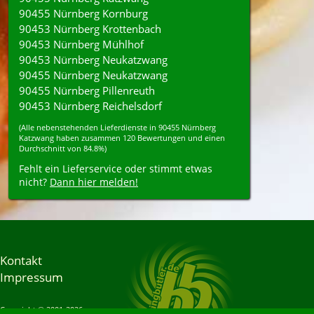
90455 Nürnberg Kornburg
90453 Nürnberg Krottenbach
90453 Nürnberg Mühlhof
90453 Nürnberg Neukatzwang
90455 Nürnberg Neukatzwang
90455 Nürnberg Pillenreuth
90453 Nürnberg Reichelsdorf
(Alle nebenstehenden
Lieferdienste
in
90455
Nürnberg
Katzwang
haben zusammen
120
Bewertungen und einen
Durchschnitt von
84.8%
)
Fehlt ein Lieferservice oder stimmt etwas
nicht?
Dann hier melden!
Kontakt
Impressum
Copyright © 2001-2026