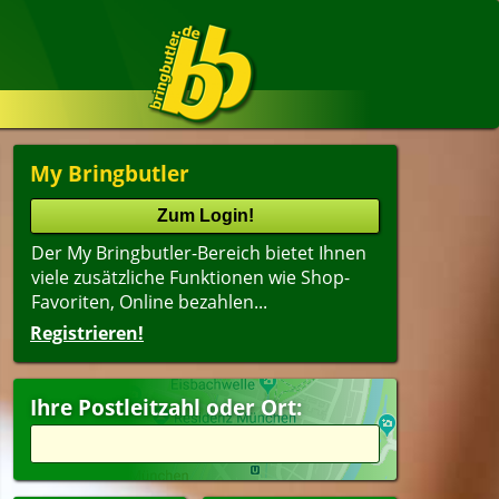
My Bringbutler
Der My Bringbutler-Bereich bietet Ihnen
viele zusätzliche Funktionen wie Shop-
Favoriten, Online bezahlen...
Registrieren!
Name
lter
(ältester Shop zuerst)
Ihre Postleitzahl oder Ort:
peisen
Dessert
pen
Getränke
ergerichte