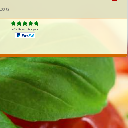
iefertermin:
.00 €)
sofort
für
um
:
Uhr best
576 Bewertungen