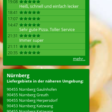
19:08
Heiß, schnell und einfach lecker
18:41
17:07
14:47
Sehr gute Pizza. Toller Service
21:31
Immer super
21:11
20:35
mehr..
Nürnberg
Liefergebiete in der näheren Umgebung:
90455 Nürnberg Gaulnhofen
90455 Nürnberg Greuth
90455 Nürnberg Herpersdorf
90453 Nürnberg Katzwang
90455 Nürnberg Katzwang