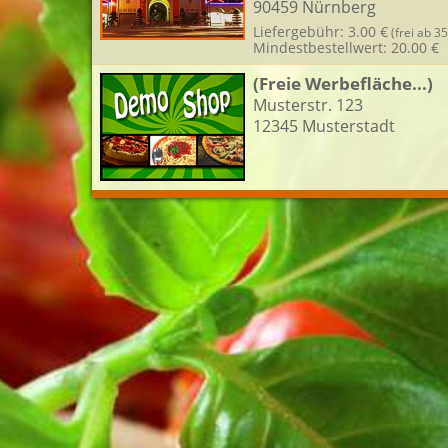
90459 Nürnberg
L
Liefergebühr: 3.00 €
(frei ab 35
Mindestbestellwert: 20.00 €
(Freie Werbefläche...)
Musterstr. 123
12345 Musterstadt