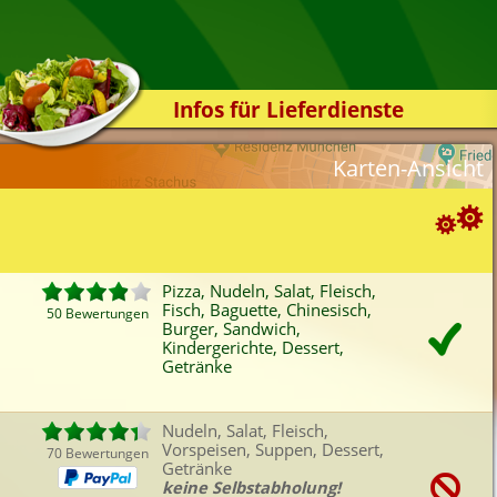
Infos für Lieferdienste
Kassensystem
Karten-Ansicht
Zuverlässigkeit
Sicherheit
Der Online-Shop
Suchoptionen
Das Bestellsystem
Pizza, Nudeln, Salat, Fleisch,
Fisch, Baguette, Chinesisch,
Der Bestellvorgang
50 Bewertungen
ortierung:
Burger, Sandwich,
Kindergerichte, Dessert,
Übertragung
Bewertung
Rabatt
Mindestbestellwert
Getränke
Favoriten
Onlinezahlung
Liefergebühr
A
Testshop
ategorien-Filter:
Styles
Nudeln, Salat, Fleisch,
Pizza
Fleisch
Chinesisch
Vors
Vorspeisen, Suppen, Dessert,
Kontakt
70 Bewertungen
Nudeln
Fisch
Burger
Sup
Getränke
keine Selbstabholung!
Salat
Baguette
Sandwich
Kind