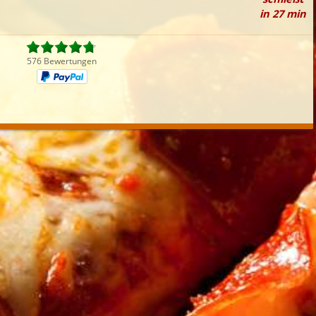
in 27 min
iefertermin:
sofort
für
um
:
Uhr best
576 Bewertungen