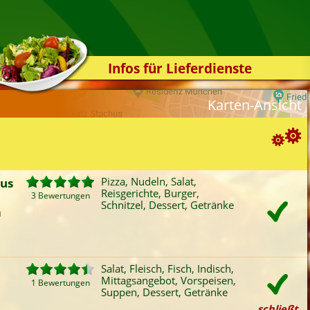
Infos für Lieferdienste
Kassensystem
Karten-Ansicht
Zuverlässigkeit
Sicherheit
Der Online-Shop
Suchoptionen
Das Bestellsystem
aus
Pizza, Nudeln, Salat,
Reisgerichte, Burger,
Der Bestellvorgang
3 Bewertungen
ortierung:
Schnitzel, Dessert, Getränke
n
Übertragung
Bewertung
Rabatt
Mindestbestellwert
Favoriten
Onlinezahlung
Liefergebühr
A
Testshop
ategorien-Filter:
Styles
Salat, Fleisch, Fisch, Indisch,
Pizza
Fleisch
Indisch
Mitt
Mittagsangebot, Vorspeisen,
Kontakt
1 Bewertungen
Nudeln
Fisch
Burger
Vors
Suppen, Dessert, Getränke
Salat
Reisgerichte
Schnitzel
Sup
schließt