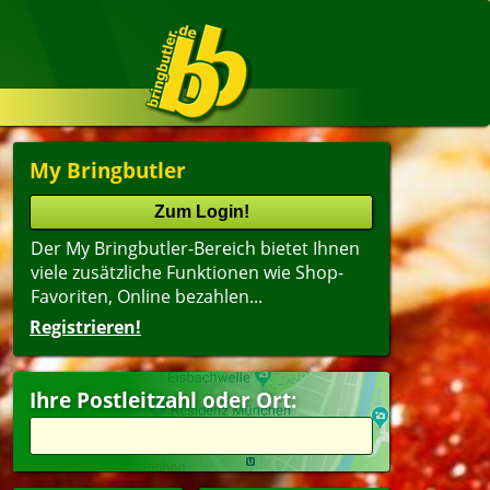
My Bringbutler
Der My Bringbutler-Bereich bietet Ihnen
viele zusätzliche Funktionen wie Shop-
Favoriten, Online bezahlen...
Registrieren!
Name
lter
(ältester Shop zuerst)
Ihre Postleitzahl oder Ort:
agsangebot
Dessert
peisen
Getränke
pen