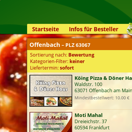
Startseite
Infos für Besteller
Lieferservice-App
Offenbach
– PLZ 63067
Weiterempfehlen
Sortierung nach:
Bewertung
Newsletter
Kategorien-Filter:
keiner
Sicherheit
Liefertermin:
sofort
Kontakt
Köing Pizza & Döner H
Waldstr. 100
S
63071 Offenbach am Mai
Mindestbestellwert: 10.00 €
K
Moti Mahal
Dreieichstr. 37
60594 Frankfurt