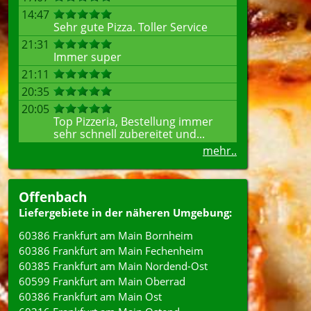
14:47
Sehr gute Pizza. Toller Service
21:31
Immer super
21:11
20:35
20:05
Top Pizzeria, Bestellung immer
sehr schnell zubereitet und...
mehr..
Offenbach
Liefergebiete in der näheren Umgebung:
60386 Frankfurt am Main Bornheim
60386 Frankfurt am Main Fechenheim
60385 Frankfurt am Main Nordend-Ost
60599 Frankfurt am Main Oberrad
60386 Frankfurt am Main Ost