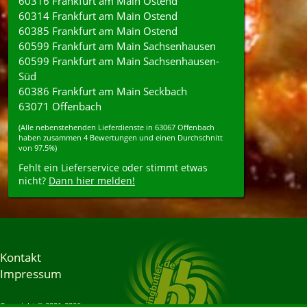
60316 Frankfurt am Main Ostend
60314 Frankfurt am Main Ostend
60385 Frankfurt am Main Ostend
60599 Frankfurt am Main Sachsenhausen
60599 Frankfurt am Main Sachsenhausen-
Süd
60386 Frankfurt am Main Seckbach
63071 Offenbach
(Alle nebenstehenden
Lieferdienste
in
63067
Offenbach
haben zusammen
4
Bewertungen und einen Durchschnitt
von
97.5%
)
Fehlt ein Lieferservice oder stimmt etwas
nicht?
Dann hier melden!
Kontakt
Impressum
Copyright © 2001-2026