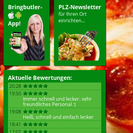
Bringbutler-
PLZ-Newsletter
für Ihren Ort
ellen
einrichten...
App!
Aktuelle Bewertungen:
20:28
19:50
Immer schnell und lecker. sehr
freundliches Personal :)
19:08
Heiß, schnell und einfach lecker
18:41
17:07