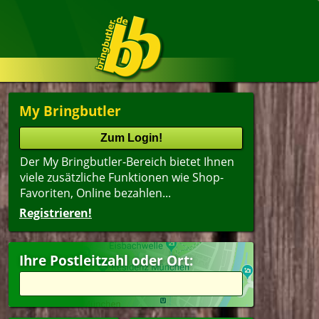
My Bringbutler
Der My Bringbutler-Bereich bietet Ihnen
viele zusätzliche Funktionen wie Shop-
Favoriten, Online bezahlen...
Registrieren!
Name
lter
(ältester Shop zuerst)
Ihre Postleitzahl oder Ort:
erfood
Getränke
dwich
itzel