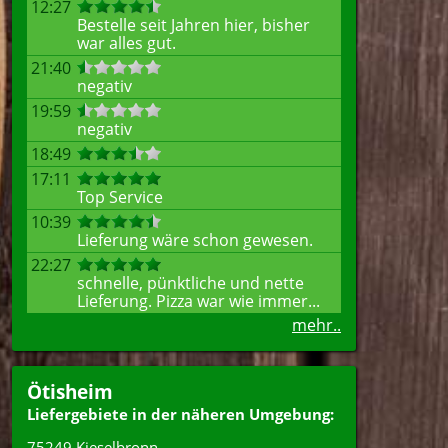
12:27
Bestelle seit Jahren hier, bisher
war alles gut.
21:40
negativ
19:59
negativ
18:49
17:11
Top Service
10:39
Lieferung wäre schon gewesen.
22:27
schnelle, pünktliche und nette
Lieferung. Pizza war wie immer...
mehr..
Ötisheim
Liefergebiete in der näheren Umgebung:
75249 Kieselbronn