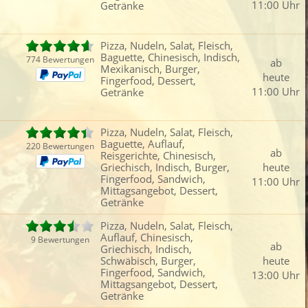
11:00 Uhr
Getränke
Fleisch
Chinesisch
Thailändisch
Mitt
Fisch
Griechisch
Burger
Dess
Pizza, Nudeln, Salat, Fleisch,
iefertermin:
Baguette, Chinesisch, Indisch,
774 Bewertungen
ab
sofort
für
um
:
Uhr bestel
Mexikanisch, Burger,
heute
Fingerfood, Dessert,
11:00 Uhr
Getränke
Pizza, Nudeln, Salat, Fleisch,
Baguette, Auflauf,
220 Bewertungen
ab
Reisgerichte, Chinesisch,
Griechisch, Indisch, Burger,
heute
Fingerfood, Sandwich,
11:00 Uhr
Mittagsangebot, Dessert,
Getränke
Pizza, Nudeln, Salat, Fleisch,
Auflauf, Chinesisch,
9 Bewertungen
ab
Griechisch, Indisch,
Schwäbisch, Burger,
heute
Fingerfood, Sandwich,
13:00 Uhr
Mittagsangebot, Dessert,
Getränke