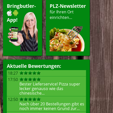
agsangebot
Bringbutler-
PLZ-Newsletter
ert
für Ihren Ort
einrichten...
App!
len
Aktuelle Bewertungen:
18:27
17:50
Bester Lieferservice! Pizza super
lecker genauso wie das
chinesische...
12:50
Nach über 20 Bestellungen gibt es
noch immer keinen Grund zur...