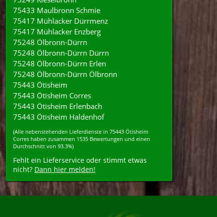
75433 Maulbronn Schmie
75417 Mühlacker Dürrmenz
75417 Mühlacker Enzberg
75248 Ölbronn-Dürrn
75248 Ölbronn-Dürrn Dürrn
75248 Ölbronn-Dürrn Erlen
75248 Ölbronn-Dürrn Ölbronn
75443 Ötisheim
75443 Ötisheim Corres
75443 Ötisheim Erlenbach
75443 Ötisheim Haldenhof
(Alle nebenstehenden
Lieferdienste
in
75443
Ötisheim
Corres
haben zusammen
1535
Bewertungen und einen
Durchschnitt von
93.3%
)
Fehlt ein Lieferservice oder stimmt etwas
nicht?
Dann hier melden!