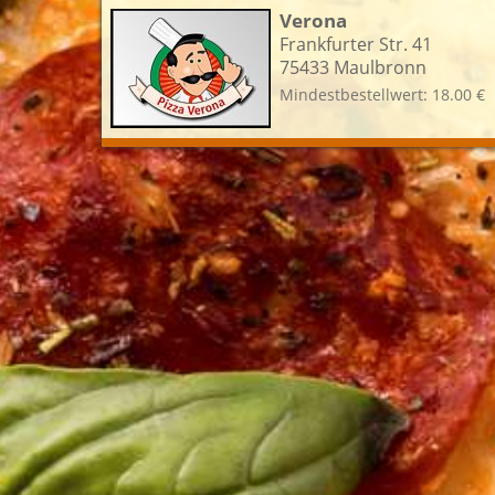
Verona
Frankfurter Str. 41
75433 Maulbronn
Mindestbestellwert: 18.00 €