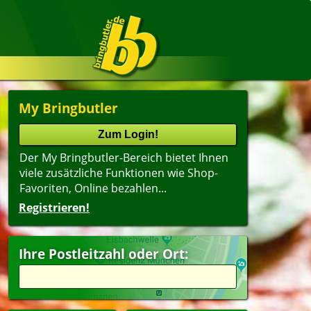
My Bringbutler
Der My Bringbutler-Bereich bietet Ihnen
viele zusätzliche Funktionen wie Shop-
Favoriten, Online bezahlen...
Registrieren!
Name
lter
(ältester Shop zuerst)
Ihre Postleitzahl oder Ort:
esangebote
peisen
ert