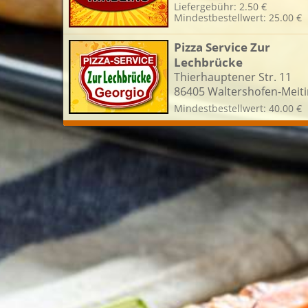
Liefergebühr: 2.50 €
Mindestbestellwert: 25.00 €
L
Pizza Service Zur
Lechbrücke
Thierhauptener Str. 11
86405 Waltershofen-Meit
Mindestbestellwert: 40.00 €