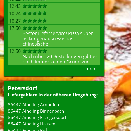
12:43
10:24
18:27
17:50
Bester Lieferservice! Pizza super
lecker genauso wie das
chinesische...
12:50
Nach über 20 Bestellungen gibt es
noch immer keinen Grund zur...
mehr..
Petersdorf
Liefergebiete in der näheren Umgebung:
86447 Aindling Arnhofen
86447 Aindling Binnenbach
86447 Aindling Eisingersdorf
86447 Aindling Hausen
86447 Aindling Pichl