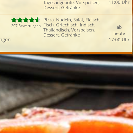
11:00 Uhr
Tagesangebote, Vorspeisen,
Fleisch
Reisgerichte
Mittagsangebot
Get
Dessert, Getränke
iefertermin:
Pizza, Nudeln, Salat, Fleisch,
sofort
für
um
:
Uhr best
Fisch, Griechisch, Indisch,
207 Bewertungen
ab
Thailändisch, Vorspeisen,
heute
Dessert, Getränke
ingen
17:00 Uhr