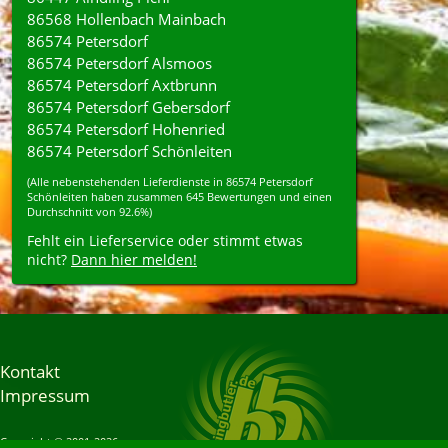
86568 Hollenbach Mainbach
86574 Petersdorf
86574 Petersdorf Alsmoos
86574 Petersdorf Axtbrunn
86574 Petersdorf Gebersdorf
86574 Petersdorf Hohenried
86574 Petersdorf Schönleiten
(Alle nebenstehenden
Lieferdienste
in
86574
Petersdorf
Schönleiten
haben zusammen
645
Bewertungen und einen
Durchschnitt von
92.6%
)
Fehlt ein Lieferservice oder stimmt etwas
nicht?
Dann hier melden!
Kontakt
Impressum
Copyright © 2001-2026