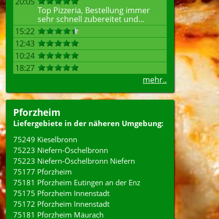
20:05
Top Pizzeria, Bestellung immer
sehr schnell zubereitet und...
15:22
12:43
10:24
18:27
mehr..
Pforzheim
Liefergebiete in der näheren Umgebung:
75249 Kieselbronn
75223 Niefern-Öschelbronn
75223 Niefern-Öschelbronn Niefern
75177 Pforzheim
75181 Pforzheim Eutingen an der Enz
75175 Pforzheim Innenstadt
75172 Pforzheim Innenstadt
75181 Pforzheim Mäurach