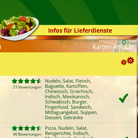
Infos für Lieferdienste
Kassensystem
Karten-Ansicht
1
Zuverlässigkeit
Sicherheit
Der Online-Shop
Suchoptionen
Das Bestellsystem
Nudeln, Salat, Fleisch,
Baguette, Kartoffeln,
Der Bestellvorgang
23 Bewertungen
ortierung:
Chinesisch, Griechisch,
Indisch, Mexikanisch,
Übertragung
Bewertung
Rabatt
Mindestbestellwert
Schwäbisch, Burger,
Favoriten
Onlinezahlung
Liefergebühr
A
Testshop
Fingerfood, Sandwich,
Mittagsangebot, Suppen,
ategorien-Filter:
Styles
Dessert, Getränke
Pizza
Baguette
Indisch
San
Kontakt
Pizza, Nudeln, Salat,
Nudeln
Kartoffeln
Mexikanisch
Schn
Reisgerichte, Indisch,
40 Bewertungen
Salat
Reisgerichte
Schwäbisch
Mitt