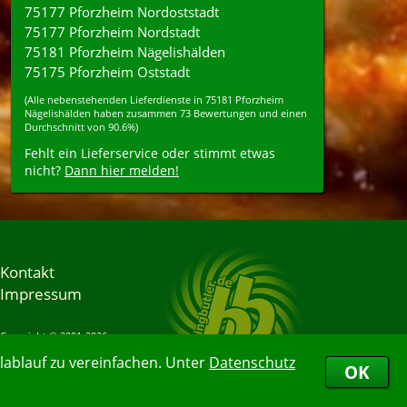
75177 Pforzheim Nordoststadt
75177 Pforzheim Nordstadt
75181 Pforzheim Nägelishälden
75175 Pforzheim Oststadt
(Alle nebenstehenden
Lieferdienste
in
75181
Pforzheim
Nägelishälden
haben zusammen
73
Bewertungen und einen
Durchschnitt von
90.6%
)
Fehlt ein Lieferservice oder stimmt etwas
nicht?
Dann hier melden!
Kontakt
Impressum
Copyright © 2001-2026
Bringbutler® GmbH
ablauf zu vereinfachen. Unter
Datenschutz
07.08.2026 18:23:19
OK