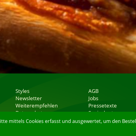
Styles
AGB
Newsletter
Jobs
Weiterempfehlen
Pressetexte
Datenschutz
Speisekarten
Nutzungsbedingungen
Lieferservice
e mittels Cookies erfasst und ausgewertet, um den Bestell