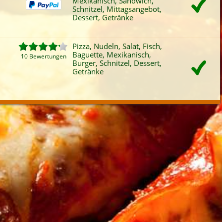
Mexikanisch, Sandwich,
Fleisch
Chinesisch
Burger
Sup
Schnitzel, Mittagsangebot,
Dessert, Getränke
Fisch
Griechisch
Fingerfood
Dess
iefertermin:
Pizza, Nudeln, Salat, Fisch,
sofort
für
um
:
Uhr best
Baguette, Mexikanisch,
10 Bewertungen
Burger, Schnitzel, Dessert,
Getränke