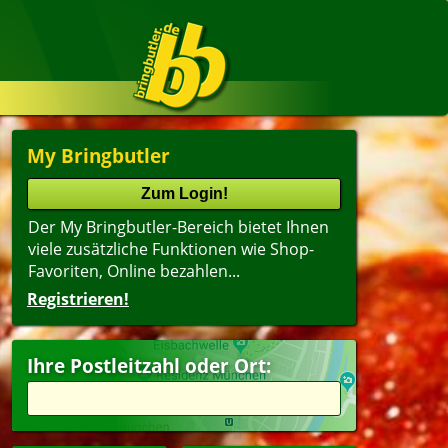
My Bringbutler
Der My Bringbutler-Bereich bietet Ihnen
viele zusätzliche Funktionen wie Shop-
Favoriten, Online bezahlen...
Registrieren!
Name
lter
(ältester Shop zuerst)
Ihre Postleitzahl oder Ort:
dwich
Getränke
itzel
agsangebot