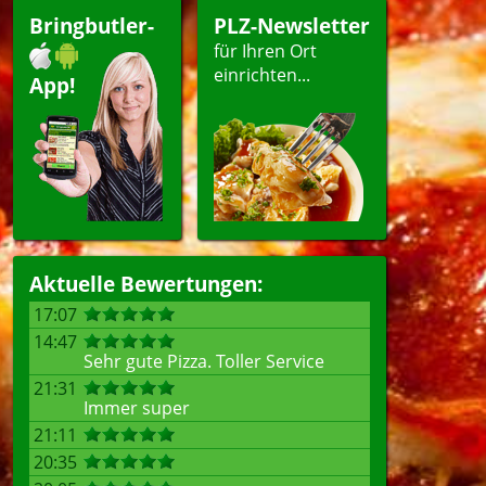
pen
Bringbutler-
PLZ-Newsletter
ert
für Ihren Ort
einrichten...
App!
ellen
Aktuelle Bewertungen:
17:07
14:47
Sehr gute Pizza. Toller Service
21:31
Immer super
21:11
20:35