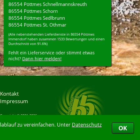
86554 Pöttmes Schnellmannskreuth
86554 Pöttmes Schorn
86554 Pöttmes Sedlbrunn
86554 Pöttmes St. Othmar
(Alle nebenstehenden
Lieferdienste
in
86554
Pöttmes
Immendorf
haben zusammen
1533
Bewertungen und einen
Durchschnitt von
91.6%
)
Fehlt ein Lieferservice oder stimmt etwas
nicht?
Dann hier melden!
Kontakt
Impressum
Copyright © 2001-2026
Bringbutler® GmbH
ablauf zu vereinfachen. Unter
Datenschutz
07.08.2026 18:21:13
OK