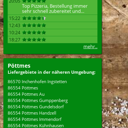
20:05
Top Pizzeria, Bestellung immer
sehr schnell zubereitet und...
15:22
12:43
10:24
18:27
mehr..
Pöttmes
Liefergebiete in der näheren Umgebung:
86570 Inchenhofen Ingstetten
86554 Pöttmes
86554 Pöttmes Au
86554 Pöttmes Gumppenberg
86554 Pöttmes Gundelsdorf
86554 Pöttmes Handzell
86554 Pöttmes Immendorf
86554 Pöttmes Kühnhausen