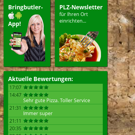
peisen
Bringbutler-
PLZ-Newsletter
für Ihren Ort
einrichten...
App!
ellen
Aktuelle Bewertungen:
17:07
14:47
Sehr gute Pizza. Toller Service
21:31
Immer super
21:11
20:35