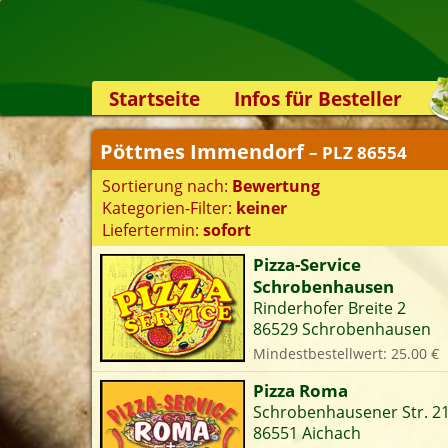
Startseite
Infos für Besteller
Lieferservice-App
Pöttmes Immendorf
– PLZ 86554
Weiterempfehlen
Sortierung nach:
Bewertung
Newsletter
Kategorien-Filter:
keiner
Sicherheit
Liefertermin:
sofort
Kontakt
Pizza-Service
Schrobenhausen
S
Rinderhofer Breite 2
86529 Schrobenhausen
Mindestbestellwert: 25.00 €
K
Pizza Roma
Schrobenhausener Str. 2
86551 Aichach