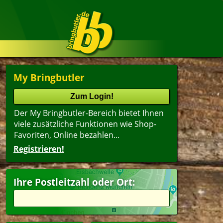
My Bringbutler
Der My Bringbutler-Bereich bietet Ihnen
viele zusätzliche Funktionen wie Shop-
Favoriten, Online bezahlen...
Registrieren!
Name
lter
(ältester Shop zuerst)
Ihre Postleitzahl oder Ort:
itzel
Suppen
agsangebot
Dessert
esangebote
Getränke