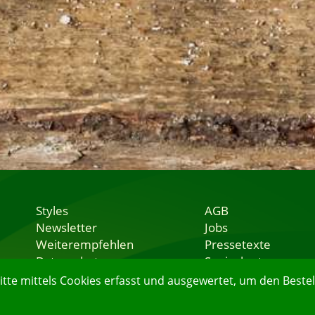
Styles
AGB
Newsletter
Jobs
Weiterempfehlen
Pressetexte
Datenschutz
Speisekarten
Nutzungsbedingungen
Lieferservice
e mittels Cookies erfasst und ausgewertet, um den Bestell