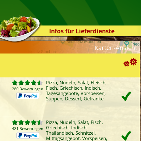
Infos für Lieferdienste
Kassensystem
Karten-Ansicht
Zuverlässigkeit
Sicherheit
Der Online-Shop
Suchoptionen
Das Bestellsystem
Pizza, Nudeln, Salat, Fleisch,
Fisch, Griechisch, Indisch,
Der Bestellvorgang
280 Bewertungen
ortierung:
Tagesangebote, Vorspeisen,
Suppen, Dessert, Getränke
Übertragung
Bewertung
Rabatt
Mindestbestellwert
Favoriten
Onlinezahlung
Liefergebühr
A
Testshop
ategorien-Filter:
Styles
Pizza, Nudeln, Salat, Fisch,
Pizza
Fisch
Griechisch
Schn
Griechisch, Indisch,
Kontakt
481 Bewertungen
1
Nudeln
Baguette
Indisch
Mitt
Thailändisch, Schnitzel,
Mittagsangebot, Vorspeisen,
Salat
Auflauf
Thailändisch
Tag