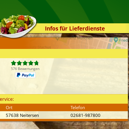
Infos für Lieferdienste
Kassensystem
Zuverlässigkeit
Sicherheit
Der Online-Shop
576 Bewertungen
Das Bestellsystem
Der Bestellvorgang
Übertragung
ervice:
Testshop
Ort
Telefon
Styles
57638 Neitersen
02681-987800
Kontakt