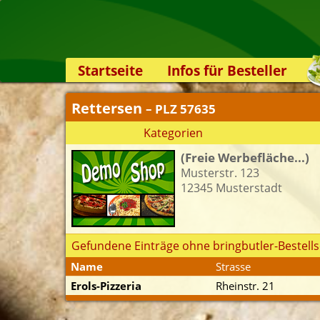
Startseite
Infos für Besteller
Lieferservice-App
Rettersen
– PLZ 57635
Weiterempfehlen
Kategorien
Newsletter
(Freie Werbefläche...)
Sicherheit
Musterstr. 123
Kontakt
12345 Musterstadt
Gefundene Einträge ohne bringbutler-Bestells
Name
Strasse
Erols-Pizzeria
Rheinstr. 21