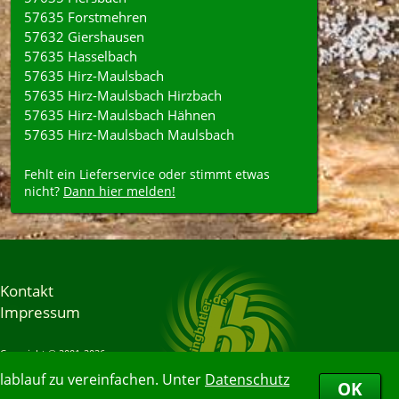
57635 Forstmehren
57632 Giershausen
57635 Hasselbach
57635 Hirz-Maulsbach
57635 Hirz-Maulsbach Hirzbach
57635 Hirz-Maulsbach Hähnen
57635 Hirz-Maulsbach Maulsbach
Fehlt ein Lieferservice oder stimmt etwas
nicht?
Dann hier melden!
Kontakt
Impressum
Copyright © 2001-2026
Bringbutler® GmbH
ablauf zu vereinfachen. Unter
Datenschutz
06.08.2026 21:50:58
OK