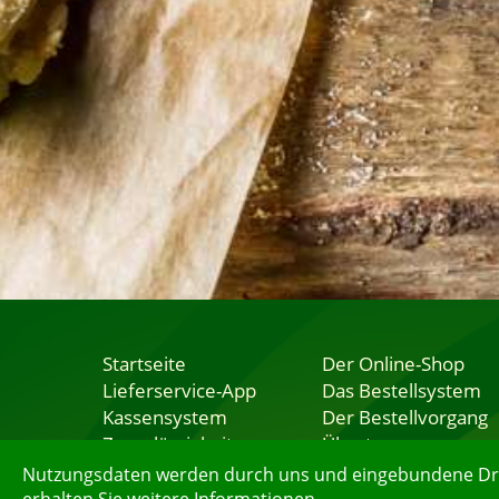
Startseite
Der Online-Shop
Lieferservice-App
Das Bestellsystem
Kassensystem
Der Bestellvorgang
Zuverlässigkeit
Übertragung
Sicherheit
Testshop
Nutzungsdaten werden durch uns und eingebundene Dritt