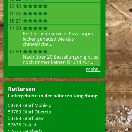
12:43
10:24
18:27
17:50
Bester Lieferservice! Pizza super
lecker genauso wie das
chinesische...
12:50
Nach über 20 Bestellungen gibt es
noch immer keinen Grund zur...
mehr..
Rettersen
Liefergebiete in der näheren Umgebung:
53783 Eitorf Mühleip
53783 Eitorf Obereip
53783 Eitorf Stein
57635 Ersfeld
57635 Fiersbach