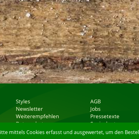
Styles
AGB
Newsletter
Jobs
Weiterempfehlen
Pressetexte
Datenschutz
Speisekarten
Nutzungsbedingungen
Lieferservice
e mittels Cookies erfasst und ausgewertet, um den Bestell