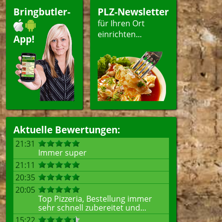
Bringbutler-
PLZ-Newsletter
für Ihren Ort
einrichten...
App!
Aktuelle Bewertungen:
21:31
Immer super
21:11
20:35
20:05
Top Pizzeria, Bestellung immer
sehr schnell zubereitet und...
15:22