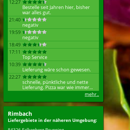
12:27
Bestelle seit Jahren hier, bisher
war alles gut.
21:40
negativ
19:59
negativ
18:49
17:11
Top Service
10:39
Lieferung wäre schon gewesen.
22:27
schnelle, pünktliche und nette
Lieferung. Pizza war wie immer...
mehr..
Rimbach
Liefergebiete in der näheren Umgebung:
84326 Falkenberg Brunning