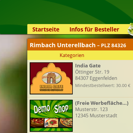
Startseite
Infos für Besteller
Lieferservice-App
Rimbach Unterellbach
– PLZ 84326
Weiterempfehlen
Kategorien
Newsletter
India Gate
Sicherheit
Öttinger Str. 19
Kontakt
84307 Eggenfelden
Mindestbestellwert: 30.00 €
(Freie Werbefläche...)
Musterstr. 123
12345 Musterstadt