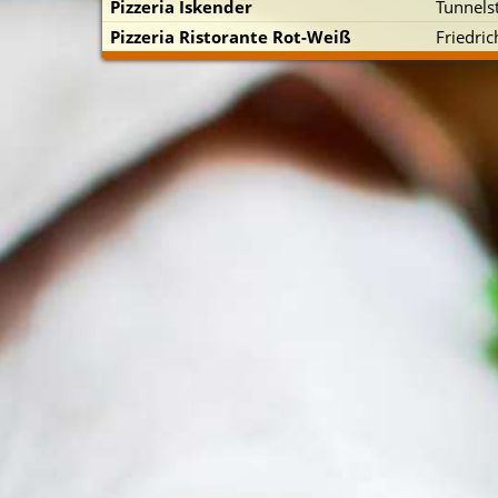
Pizzeria Iskender
Tunnelst
Pizzeria Ristorante Rot-Weiß
Friedric
p zuerst)