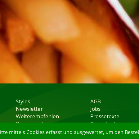
Styles
AGB
Newsletter
Jobs
Weiterempfehlen
Pressetexte
Datenschutz
Speisekarten
Nutzungsbedingungen
Lieferservice
e mittels Cookies erfasst und ausgewertet, um den Bestell