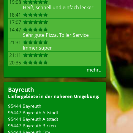
19:08
Heiß, schnell und einfach lecker
18:41
17:07
14:47
Sehr gute Pizza. Toller Service
21:31
Immer super
21:11
20:35
mehr..
Bayreuth
Liefergebiete in der näheren Umgebung:
95444 Bayreuth
95447 Bayreuth Altstadt
95444 Bayreuth Altstadt
95447 Bayreuth Birken
95444 Bayreuth City