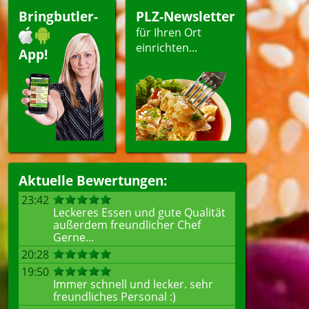
Bringbutler-
PLZ-Newsletter
für Ihren Ort
einrichten...
App!
Aktuelle Bewertungen:
23:42
Leckeres Essen und gute Qualität
außerdem freundlicher Chef
Gerne...
20:28
19:50
Immer schnell und lecker. sehr
freundliches Personal :)