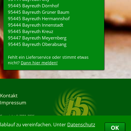
95445 Bayreuth Dörnhof
95445 Bayreuth Grüner Baum
95445 Bayreuth Hermannshof
95444 Bayreuth Innenstadt
95445 Bayreuth Kreuz
95447 Bayreuth Meyernberg
95445 Bayreuth Oberabsang
Fehlt ein Lieferservice oder stimmt etwas
nicht?
Dann hier melden!
Kontakt
Impressum
Copyright © 2001-2026
Bringbutler® GmbH
ablauf zu vereinfachen. Unter
Datenschutz
08.08.2026 06:16:27
OK