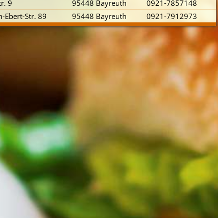
r. 9
95448 Bayreuth
0921-7857148
h-Ebert-Str. 89
95448 Bayreuth
0921-7912973