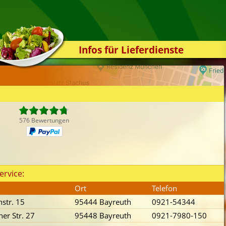
Infos für Lieferdienste
Kassensystem
Zuverlässigkeit
Sicherheit
Der Online-Shop
576 Bewertungen
Das Bestellsystem
Der Bestellvorgang
Übertragung
ervice:
Testshop
Ort
Telefon
Styles
hstr. 15
95444 Bayreuth
0921-54344
Kontakt
er Str. 27
95448 Bayreuth
0921-7980-150