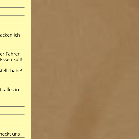
backen ich
r
er Fahrer
Essen kalt!
tellt habe!
 alles in
hmeckt uns