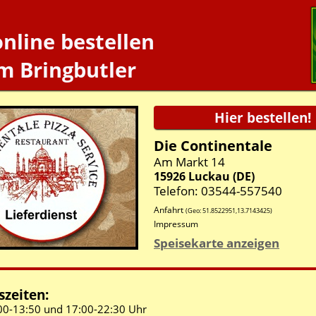
online bestellen
m Bringbutler
Die Continentale
Am Markt 14
15926
Luckau
(
DE
)
Telefon: 03544-557540
Anfahrt
(Geo:
51.8522951
,
13.7143425
)
Impressum
Speisekarte anzeigen
zeiten:
00-
13:50 und
17:00-
22:30 Uhr