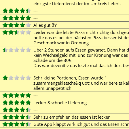
einzigste Lieferdienst der im Umkreis liefert.
2
---
1
---
1
Alles gut ðŸ‘
1
Leider war die letzte Pizza nicht richtig durchge
hoffe das es bei der nächsten Pizza besser ist de
Geschmack war in Ordnung
0
Über 2 Stunden aufs Essen gewartet. Dann hat d
kein Wechselgeld mit. und zur Krönung war das 
Schade um die 30€!
Das war devenitiv das letzte mal das ich dort bes
0
Sehr kleine Portionen, Essen wurde "
zusammengeklatscht&q uot; und war bereits kalt,
allem.unappetitlich.
0
---
0
Lecker &schnelle Lieferung
0
---
0
Sehr zu empfehlen das essen ist lecker
9
Gute App klappt wirklich gut und das Essen sc