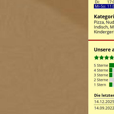
Di:
17:
Mi-So:
11:
Kategor
Pizza, Nud
Indisch, M
Kinderger
Unsere 
5 Sterne
4 Sterne
3 Sterne
2 Sterne
1 Stern
Die letzt
14.12.202
14.09.202