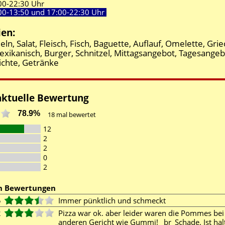
00-
22:30 Uhr
00-
13:50 und
17:00-
22:30 Uhr
ien:
eln, Salat, Fleisch, Fisch, Baguette, Auflauf, Omelette, Grie
exikanisch, Burger, Schnitzel, Mittagsangebot, Tagesangeb
ichte, Getränke
aktuelle Bewertung
78.9%
18
mal bewertet
12
2
2
0
2
en Bewertungen
5
Immer pünktlich und schmeckt
2
Pizza war ok. aber leider waren die Pommes be
anderen Gericht wie Gummi! _br_Schade. Ist hal