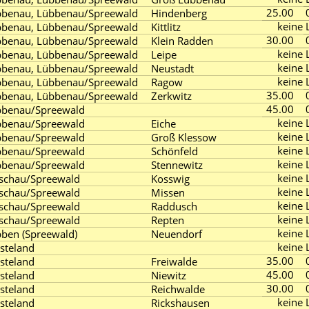
25.00
benau, Lübbenau/Spreewald
Hindenberg
keine L
benau, Lübbenau/Spreewald
Kittlitz
30.00
benau, Lübbenau/Spreewald
Klein Radden
keine L
benau, Lübbenau/Spreewald
Leipe
keine L
benau, Lübbenau/Spreewald
Neustadt
keine L
benau, Lübbenau/Spreewald
Ragow
35.00
benau, Lübbenau/Spreewald
Zerkwitz
45.00
bbenau/Spreewald
keine L
bbenau/Spreewald
Eiche
keine L
bbenau/Spreewald
Groß Klessow
keine L
bbenau/Spreewald
Schönfeld
keine L
bbenau/Spreewald
Stennewitz
keine L
schau/Spreewald
Kosswig
keine L
schau/Spreewald
Missen
keine L
schau/Spreewald
Raddusch
keine L
schau/Spreewald
Repten
keine L
ben (Spreewald)
Neuendorf
keine L
steland
35.00
steland
Freiwalde
45.00
steland
Niewitz
30.00
steland
Reichwalde
keine L
steland
Rickshausen