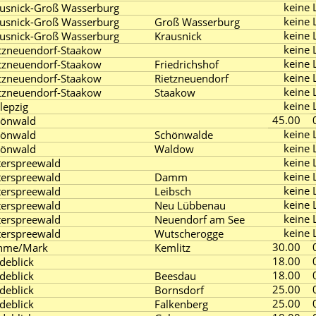
keine L
usnick-Groß Wasserburg
keine L
usnick-Groß Wasserburg
Groß Wasserburg
keine L
usnick-Groß Wasserburg
Krausnick
keine L
tzneuendorf-Staakow
keine L
tzneuendorf-Staakow
Friedrichshof
keine L
tzneuendorf-Staakow
Rietzneuendorf
keine L
tzneuendorf-Staakow
Staakow
keine L
lepzig
45.00
hönwald
keine L
hönwald
Schönwalde
keine L
hönwald
Waldow
keine L
erspreewald
keine L
erspreewald
Damm
keine L
erspreewald
Leibsch
keine L
erspreewald
Neu Lübbenau
keine L
erspreewald
Neuendorf am See
keine L
erspreewald
Wutscherogge
30.00
hme/Mark
Kemlitz
18.00
deblick
18.00
deblick
Beesdau
25.00
deblick
Bornsdorf
25.00
deblick
Falkenberg