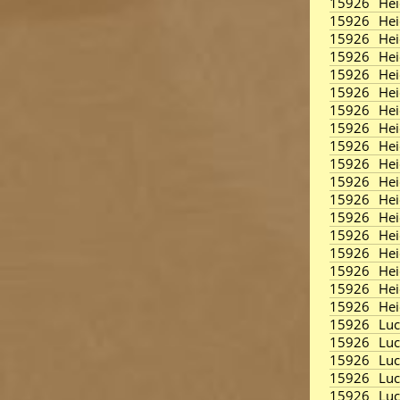
15926
Hei
15926
Hei
15926
Hei
15926
Hei
15926
Hei
15926
Hei
15926
Hei
15926
Hei
15926
Hei
15926
Hei
15926
Hei
15926
Hei
15926
Hei
15926
Hei
15926
Hei
15926
Hei
15926
Hei
15926
Hei
15926
Lu
15926
Lu
15926
Lu
15926
Lu
15926
Lu