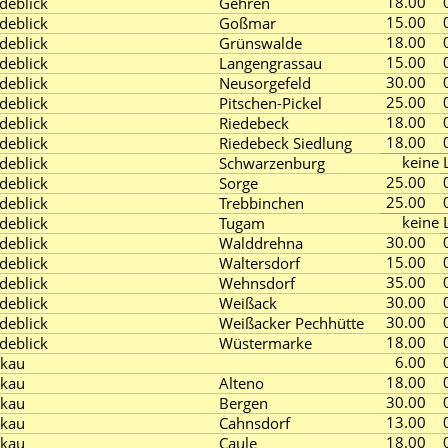
18.00
deblick
Gehren
15.00
deblick
Goßmar
18.00
deblick
Grünswalde
15.00
deblick
Langengrassau
30.00
deblick
Neusorgefeld
25.00
deblick
Pitschen-Pickel
18.00
deblick
Riedebeck
18.00
deblick
Riedebeck Siedlung
keine L
deblick
Schwarzenburg
25.00
deblick
Sorge
25.00
deblick
Trebbinchen
keine L
deblick
Tugam
30.00
deblick
Walddrehna
15.00
deblick
Waltersdorf
35.00
deblick
Wehnsdorf
30.00
deblick
Weißack
30.00
deblick
Weißacker Pechhütte
18.00
deblick
Wüstermarke
6.00
ckau
18.00
ckau
Alteno
30.00
ckau
Bergen
13.00
ckau
Cahnsdorf
18.00
ckau
Caule