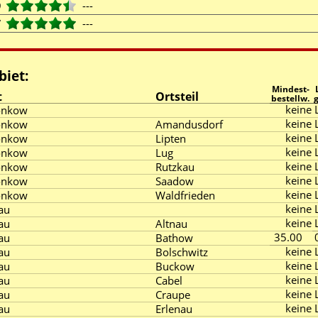
9
---
7
---
biet:
Mindest-
t
Ortsteil
bestellw.
keine L
onkow
keine L
onkow
Amandusdorf
keine L
onkow
Lipten
keine L
onkow
Lug
keine L
onkow
Rutzkau
keine L
onkow
Saadow
keine L
onkow
Waldfrieden
keine L
au
keine L
au
Altnau
35.00
au
Bathow
keine L
au
Bolschwitz
keine L
au
Buckow
keine L
au
Cabel
keine L
au
Craupe
keine L
au
Erlenau