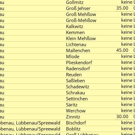
keine L
au
Gollmitz
35.00
au
Groß Jehser
keine L
au
Groß Mehßow
keine L
au
Groß-Mehßow
keine L
au
Kalkwitz
keine L
au
Kemmen
keine L
au
Klein Mehßow
keine L
au
Lichtenau
45.00
au
Mallenchen
keine L
au
Mlode
keine L
au
Plieskendorf
keine L
au
Radensdorf
keine L
au
Reuden
keine L
au
Saßleben
keine L
au
Schadewitz
keine L
au
Schrakau
keine L
au
Settinchen
keine L
au
Säritz
keine L
au
Werchow
30.00
au
Zinnitz
keine L
benau, Lübbenau/Spreewald
Bischdorf
keine L
benau, Lübbenau/Spreewald
Boblitz
keine L
benau, Lübbenau/Spreewald
Groß Lübbenau