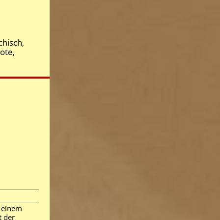
chisch,
ote,
i einem
t der