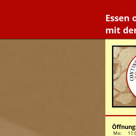
Essen 
mit de
Öffnungs
Mo:
11: