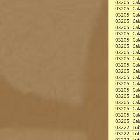
03205
Cal
03205
Cal
03205
Cal
03205
Cal
03205
Cal
03205
Cal
03205
Cal
03205
Cal
03205
Cal
03205
Cal
03205
Cal
03205
Cal
03205
Cal
03205
Cal
03205
Cal
03205
Cal
03205
Cal
03205
Cal
03205
Cal
03205
Cal
03222
Lüb
03222
Lüb
03222
Lüb