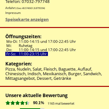
Telefon: 07032-797748
Anfahrt
(Geo:
48.5740651
,
8.8795594
)
Impressum
Speisekarte anzeigen
Öffnungszeiten:
Mo-Di:
11:00-
14:15 und
17:00-
22:45 Uhr
Mi:
Ruhetag
Do:
11:00-
14:15 und
17:00-
22:45 Uhr
Fr-So:
11:00-
23:15 Uhr
Kategorien:
Pizza, Nudeln, Salat, Fleisch, Baguette, Auflauf,
Chinesisch, Indisch, Mexikanisch, Burger, Sandwich,
Mittagsangebot, Dessert, Getränke
Unsere aktuelle Bewertung
90.1%
1165
mal bewertet