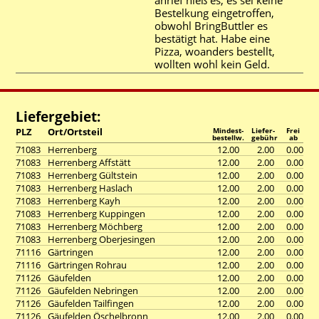
anrief hieß es, es sei keine
Bestelkung eingetroffen,
obwohl BringButtler es
bestätigt hat. Habe eine
Pizza, woanders bestellt,
wollten wohl kein Geld.
Liefergebiet:
PLZ
Ort/Ortsteil
Mindest-
Liefer-
Frei
bestellw.
gebühr
ab
71083
Herrenberg
12.00
2.00
0.00
71083
Herrenberg Affstätt
12.00
2.00
0.00
71083
Herrenberg Gültstein
12.00
2.00
0.00
71083
Herrenberg Haslach
12.00
2.00
0.00
71083
Herrenberg Kayh
12.00
2.00
0.00
71083
Herrenberg Kuppingen
12.00
2.00
0.00
71083
Herrenberg Möchberg
12.00
2.00
0.00
71083
Herrenberg Oberjesingen
12.00
2.00
0.00
71116
Gärtringen
12.00
2.00
0.00
71116
Gärtringen Rohrau
12.00
2.00
0.00
71126
Gäufelden
12.00
2.00
0.00
71126
Gäufelden Nebringen
12.00
2.00
0.00
71126
Gäufelden Tailfingen
12.00
2.00
0.00
71126
Gäufelden Öschelbronn
12.00
2.00
0.00