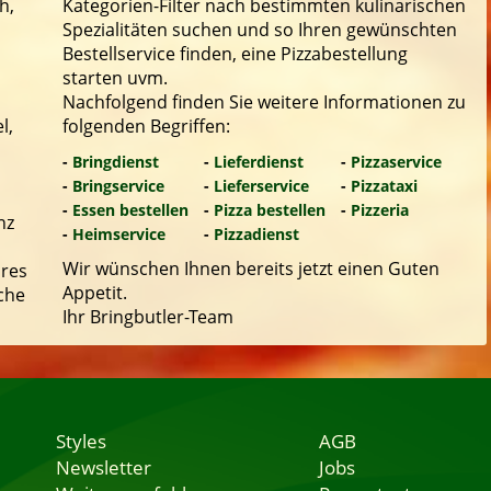
h,
Kategorien-Filter nach bestimmten kulinarischen
Spezialitäten suchen und so Ihren gewünschten
Bestellservice finden, eine Pizzabestellung
starten uvm.
Nachfolgend finden Sie weitere Informationen zu
l,
folgenden Begriffen:
-
Bringdienst
-
Lieferdienst
-
Pizzaservice
-
Bringservice
-
Lieferservice
-
Pizzataxi
-
Essen bestellen
-
Pizza bestellen
-
Pizzeria
nz
-
Heimservice
-
Pizzadienst
Wir wünschen Ihnen bereits jetzt einen Guten
hres
Appetit.
che
Ihr Bringbutler-Team
Styles
AGB
Newsletter
Jobs