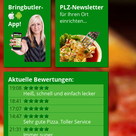
Bringbutler-
PLZ-Newsletter
für Ihren Ort
einrichten...
App!
Aktuelle Bewertungen:
19:08
Heiß, schnell und einfach lecker
18:41
17:07
14:47
Sehr gute Pizza. Toller Service
21:31
Immer super