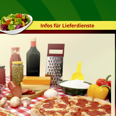
Infos für Lieferdienste
Kassensystem
Zuverlässigkeit
Sicherheit
Der Online-Shop
Das Bestellsystem
Der Bestellvorgang
Übertragung
Testshop
Styles
Kontakt