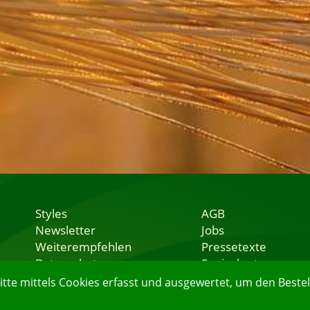
Styles
AGB
Newsletter
Jobs
Weiterempfehlen
Pressetexte
Datenschutz
Speisekarten
Nutzungsbedingungen
Lieferservice
e mittels Cookies erfasst und ausgewertet, um den Bestell