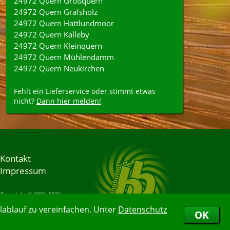
24972 Quern Großquern
24972 Quern Gräfsholz
24972 Quern Hattlundmoor
24972 Quern Kalleby
24972 Quern Kleinquern
24972 Quern Mühlendamm
24972 Quern Neukirchen
Fehlt ein Lieferservice oder stimmt etwas
nicht?
Dann hier melden!
Kontakt
Impressum
Copyright © 2001-2026
Bringbutler® GmbH
ablauf zu vereinfachen. Unter
Datenschutz
07.08.2026 21:39:13
OK