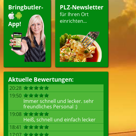
Bringbutler-
PLZ-Newsletter
für Ihren Ort
einrichten...
App!
Aktuelle Bewertungen:
20:28
19:50
Immer schnell und lecker. sehr
freundliches Personal :)
19:08
Heiß, schnell und einfach lecker
18:41
17:07