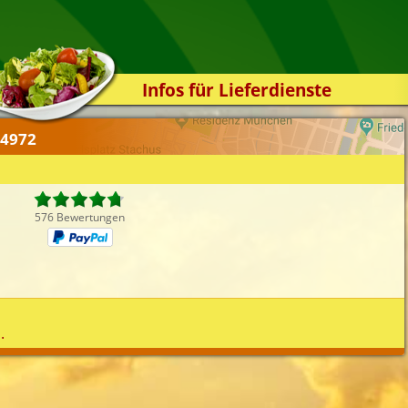
Infos für Lieferdienste
Kassensystem
24972
Zuverlässigkeit
Sicherheit
Der Online-Shop
576 Bewertungen
Das Bestellsystem
Der Bestellvorgang
Übertragung
Testshop
.
Styles
Kontakt