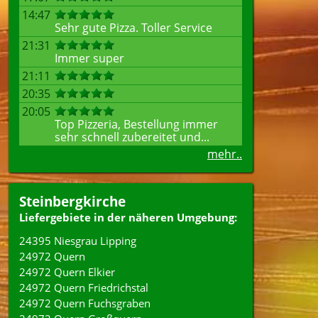
14:47
Sehr gute Pizza. Toller Service
21:31
Immer super
21:11
20:35
20:05
Top Pizzeria, Bestellung immer
sehr schnell zubereitet und...
mehr..
Steinbergkirche
Liefergebiete in der näheren Umgebung:
24395 Niesgrau Lipping
24972 Quern
24972 Quern Elkier
24972 Quern Friedrichstal
24972 Quern Fuchsgraben