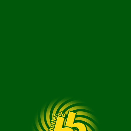
bringbutler.de
Erneut versuchen!
Startbildschirm
Um diese App auf deinem Startbildschirm abzulegen,
klicke bitte auf das Symbol
und danach auf